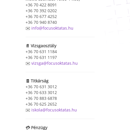
+36 70 422 8091
+36 70 392 0202
+36 70 677 4252
+36 70 940 8740
✉️
info@focusoktatas.hu
📄 Vizsgaosztály
+36 70 631 1184
+36 70 631 1197
✉️
vizsga@focusoktatas.hu
🧾 Titkárság
+36 70 631 3012
+36 70 633 3012
+36 70 883 6878
+36 70 625 2652
✉️
iskola@focusoktatas.hu
💳 Pénzügy