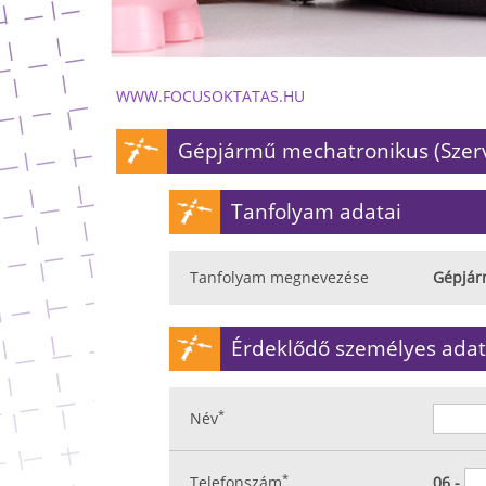
WWW.FOCUSOKTATAS.HU
Gépjármű mechatronikus (Szerv
Tanfolyam adatai
Tanfolyam megnevezése
Gépjár
Érdeklődő személyes adat
*
Név
*
Telefonszám
06 -