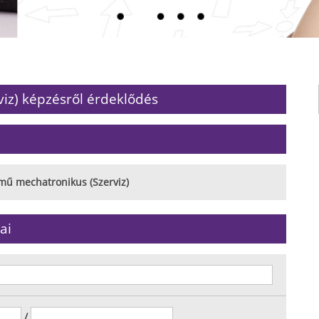
iz) képzésről érdeklődés
mű mechatronikus (Szerviz)
ai
/