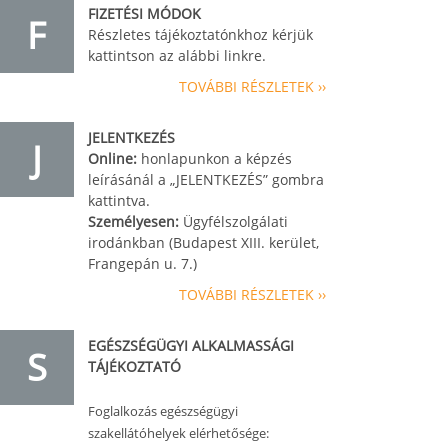
FIZETÉSI MÓDOK
F
Részletes tájékoztatónkhoz kérjük
kattintson az alábbi linkre.
TOVÁBBI RÉSZLETEK ››
JELENTKEZÉS
J
Online:
honlapunkon a képzés
leírásánál a „JELENTKEZÉS” gombra
kattintva.
Személyesen:
Ügyfélszolgálati
irodánkban (Budapest XIII. kerület,
Frangepán u. 7.)
TOVÁBBI RÉSZLETEK ››
EGÉSZSÉGÜGYI ALKALMASSÁGI
S
TÁJÉKOZTATÓ
Foglalkozás egészségügyi
szakellátóhelyek elérhetősége: