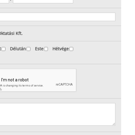
ktatási Kft.
t
Délután
Este
Hétvége