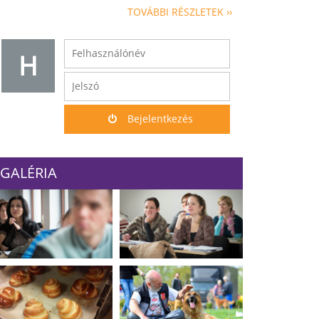
TOVÁBBI RÉSZLETEK ››
H
Bejelentkezés
GALÉRIA