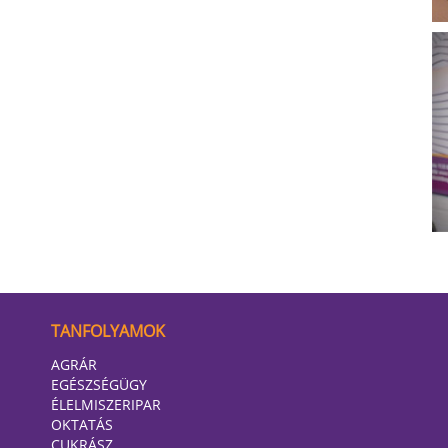
TANFOLYAMOK
AGRÁR
EGÉSZSÉGÜGY
ÉLELMISZERIPAR
OKTATÁS
CUKRÁSZ