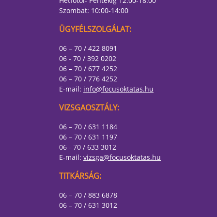
Hétfőtől- Péntekig 12:00-18:00
Szombat: 10:00-14:00
ÜGYFÉLSZOLGÁLAT:
06 – 70 / 422 8091
06 - 70 / 392 0202
06 – 70 / 677 4252
06 – 70 / 776 4252
E-mail:
info@focusoktatas.hu
VIZSGAOSZTÁLY:
06 – 70 / 631 1184
06 – 70 / 631 1197
06 - 70 / 633 3012
E-mail:
vizsga@focusoktatas.hu
TITKÁRSÁG:
06 – 70 / 883 6878
06 – 70 / 631 3012