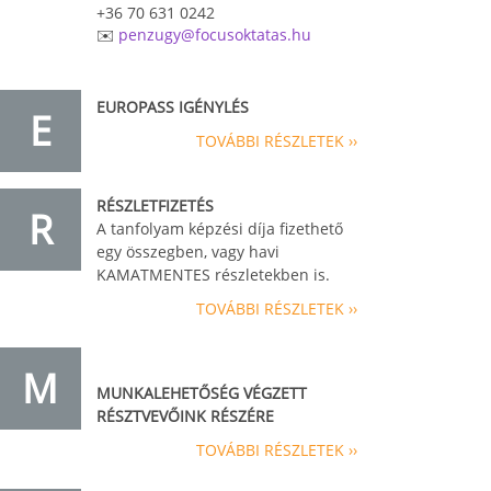
+36 70 631 0242
✉️
penzugy@focusoktatas.hu
EUROPASS IGÉNYLÉS
E
TOVÁBBI RÉSZLETEK ››
RÉSZLETFIZETÉS
R
A tanfolyam képzési díja fizethető
egy összegben, vagy havi
KAMATMENTES részletekben is.
TOVÁBBI RÉSZLETEK ››
M
MUNKALEHETŐSÉG VÉGZETT
RÉSZTVEVŐINK RÉSZÉRE
TOVÁBBI RÉSZLETEK ››