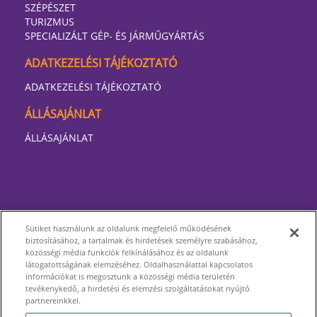
SZÉPÉSZET
TURIZMUS
SPECIALIZÁLT GÉP- ÉS JÁRMŰGYÁRTÁS
ADATKEZELÉSI TÁJÉKOZTATÓ
ADATKEZELÉSI TÁJÉKOZTATÓ
ÁLLÁSAJÁNLAT
ÁLLÁSAJÁNLAT
Sütiket használunk az oldalunk megfelelő működésének
biztosításához, a tartalmak és hirdetések személyre szabásához,
közösségi média funkciók felkínálásához és az oldalunk
látogatottságának elemzéséhez. Oldalhasználattal kapcsolatos
információkat is megosztunk a közösségi média területén
tevékenykedő, a hirdetési és elemzési szolgáltatásokat nyújtó
partnereinkkel.