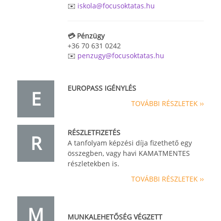
✉️
iskola@focusoktatas.hu
💳 Pénzügy
+36 70 631 0242
✉️
penzugy@focusoktatas.hu
EUROPASS IGÉNYLÉS
E
TOVÁBBI RÉSZLETEK ››
RÉSZLETFIZETÉS
R
A tanfolyam képzési díja fizethető egy
összegben, vagy havi KAMATMENTES
részletekben is.
TOVÁBBI RÉSZLETEK ››
M
MUNKALEHETŐSÉG VÉGZETT