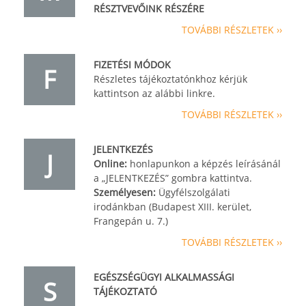
RÉSZTVEVŐINK RÉSZÉRE
TOVÁBBI RÉSZLETEK ››
FIZETÉSI MÓDOK
F
Részletes tájékoztatónkhoz kérjük
kattintson az alábbi linkre.
TOVÁBBI RÉSZLETEK ››
JELENTKEZÉS
J
Online:
honlapunkon a képzés leírásánál
a „JELENTKEZÉS” gombra kattintva.
Személyesen:
Ügyfélszolgálati
irodánkban (Budapest XIII. kerület,
Frangepán u. 7.)
TOVÁBBI RÉSZLETEK ››
EGÉSZSÉGÜGYI ALKALMASSÁGI
S
TÁJÉKOZTATÓ