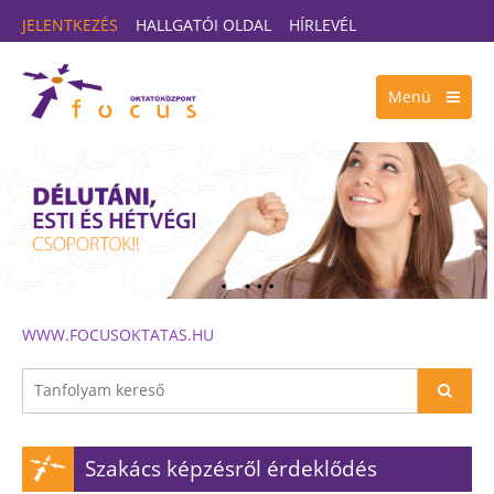
JELENTKEZÉS
HALLGATÓI OLDAL
HÍRLEVÉL
Menü
WWW.FOCUSOKTATAS.HU
Szakács képzésről érdeklődés