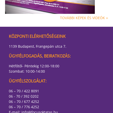
TOVÁBBI KÉPEK ÉS VIDEÓK ››
KÖZPONTI ELÉRHETŐSÉGEINK
1139 Budapest, Frangepán utca 7.
ÜGYFÉLFOGADÁS, BEIRATKOZÁS:
Hétfőtől- Péntekig 12:00-18:00
Szombat: 10:00-14:00
ÜGYFÉLSZOLGÁLAT:
06 – 70 / 422 8091
06 - 70 / 392 0202
06 – 70 / 677 4252
06 – 70 / 776 4252
E-mail:
info@focusoktatas.hu