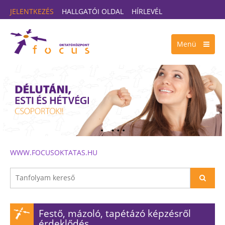
JELENTKEZÉS
HALLGATÓI OLDAL
HÍRLEVÉL
Menü
WWW.FOCUSOKTATAS.HU
Festő, mázoló, tapétázó képzésről
érdeklődés