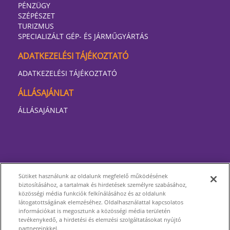
PÉNZÜGY
SZÉPÉSZET
TURIZMUS
SPECIALIZÁLT GÉP- ÉS JÁRMŰGYÁRTÁS
ADATKEZELÉSI TÁJÉKOZTATÓ
ADATKEZELÉSI TÁJÉKOZTATÓ
ÁLLÁSAJÁNLAT
ÁLLÁSAJÁNLAT
Sütiket használunk az oldalunk megfelelő működésének
biztosításához, a tartalmak és hirdetések személyre szabásához,
közösségi média funkciók felkínálásához és az oldalunk
látogatottságának elemzéséhez. Oldalhasználattal kapcsolatos
információkat is megosztunk a közösségi média területén
tevékenykedő, a hirdetési és elemzési szolgáltatásokat nyújtó
partnereinkkel.