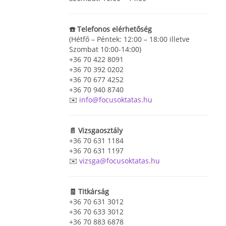
☎️ Telefonos elérhetőség
(Hétfő – Péntek: 12:00 – 18:00 illetve
Szombat 10:00-14:00)
+36 70 422 8091
+36 70 392 0202
+36 70 677 4252
+36 70 940 8740
✉️
info@focusoktatas.hu
📄 Vizsgaosztály
+36 70 631 1184
+36 70 631 1197
✉️
vizsga@focusoktatas.hu
🧾 Titkárság
+36 70 631 3012
+36 70 633 3012
+36 70 883 6878