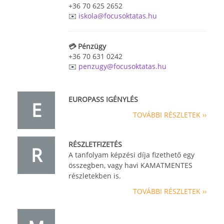
+36 70 625 2652
✉️
iskola@focusoktatas.hu
💳 Pénzügy
+36 70 631 0242
✉️
penzugy@focusoktatas.hu
EUROPASS IGÉNYLÉS
E
TOVÁBBI RÉSZLETEK ››
RÉSZLETFIZETÉS
R
A tanfolyam képzési díja fizethető egy
összegben, vagy havi KAMATMENTES
részletekben is.
TOVÁBBI RÉSZLETEK ››