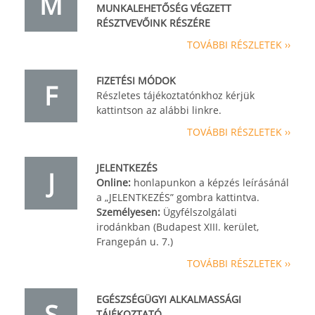
M
MUNKALEHETŐSÉG VÉGZETT
RÉSZTVEVŐINK RÉSZÉRE
TOVÁBBI RÉSZLETEK ››
FIZETÉSI MÓDOK
F
Részletes tájékoztatónkhoz kérjük
kattintson az alábbi linkre.
TOVÁBBI RÉSZLETEK ››
JELENTKEZÉS
J
Online:
honlapunkon a képzés leírásánál
a „JELENTKEZÉS” gombra kattintva.
Személyesen:
Ügyfélszolgálati
irodánkban (Budapest XIII. kerület,
Frangepán u. 7.)
TOVÁBBI RÉSZLETEK ››
EGÉSZSÉGÜGYI ALKALMASSÁGI
S
TÁJÉKOZTATÓ