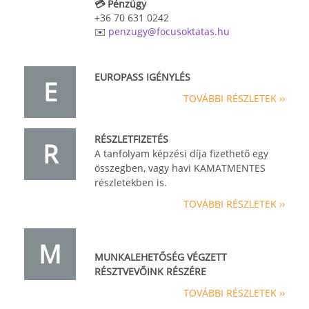
💳 Pénzügy
+36 70 631 0242
✉️
penzugy@focusoktatas.hu
EUROPASS IGÉNYLÉS
E
TOVÁBBI RÉSZLETEK ››
RÉSZLETFIZETÉS
R
A tanfolyam képzési díja fizethető egy
összegben, vagy havi KAMATMENTES
részletekben is.
TOVÁBBI RÉSZLETEK ››
M
MUNKALEHETŐSÉG VÉGZETT
RÉSZTVEVŐINK RÉSZÉRE
TOVÁBBI RÉSZLETEK ››