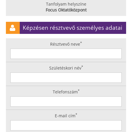
Tanfolyam helyszíne
Focus Oktatóközpont
Képzésen résztvevő személyes adatai
*
Résztvevő neve
*
Születéskori név
*
Telefonszám
*
E-mail cím