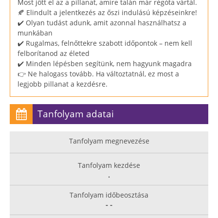
Most jött el az a pillanat, amire talán már régóta vártál.
🍂 Elindult a jelentkezés az őszi indulású képzéseinkre!
✔️ Olyan tudást adunk, amit azonnal használhatsz a
munkában
✔️ Rugalmas, felnőttekre szabott időpontok – nem kell
felborítanod az életed
✔️ Minden lépésben segítünk, nem hagyunk magadra
👉 Ne halogass tovább. Ha változtatnál, ez most a
legjobb pillanat a kezdésre.
Tanfolyam adatai
Tanfolyam megnevezése
Tanfolyam kezdése
.
Tanfolyam időbeosztása
- -