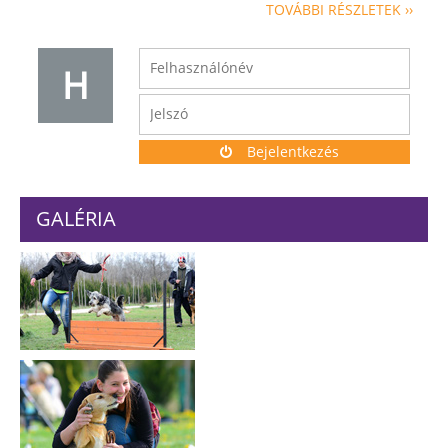
TOVÁBBI RÉSZLETEK ››
H
Bejelentkezés
GALÉRIA