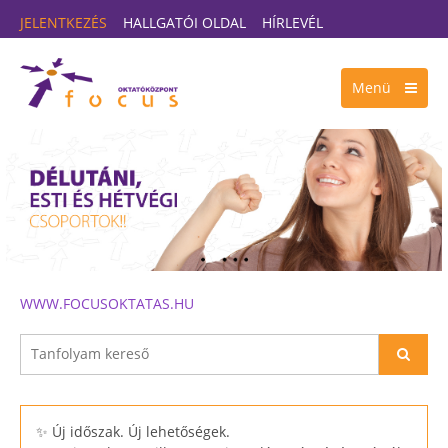
JELENTKEZÉS
HALLGATÓI OLDAL
HÍRLEVÉL
Menü
WWW.FOCUSOKTATAS.HU
✨ Új időszak. Új lehetőségek.