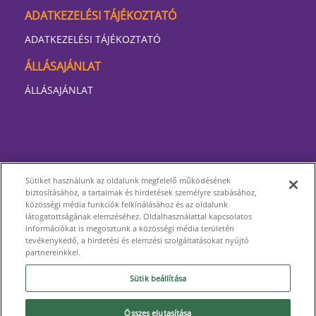
ADATKEZELÉSI TÁJÉKOZTATÓ
ADATKEZELÉSI TÁJÉKOZTATÓ
ÁLLÁSAJÁNLAT
ÁLLÁSAJÁNLAT
Sütiket használunk az oldalunk megfelelő működésének
biztosításához, a tartalmak és hirdetések személyre szabásához,
közösségi média funkciók felkínálásához és az oldalunk
látogatottságának elemzéséhez. Oldalhasználattal kapcsolatos
információkat is megosztunk a közösségi média területén
tevékenykedő, a hirdetési és elemzési szolgáltatásokat nyújtó
partnereinkkel.
Sütik beállítása
Összes elutasítása