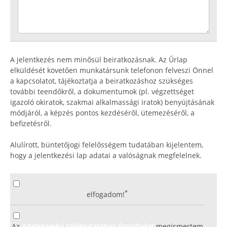
A jelentkezés nem minősül beiratkozásnak. Az Űrlap
elküldését követően munkatársunk telefonon felveszi Önnel
a kapcsolatot, tájékoztatja a beiratkozáshoz szükséges
további teendőkről, a dokumentumok (pl. végzettséget
igazoló okiratok, szakmai alkalmassági iratok) benyújtásának
módjáról, a képzés pontos kezdéséről, ütemezéséről, a
befizetésről.
Alulírott, büntetőjogi felelősségem tudatában kijelentem,
hogy a jelentkezési lap adatai a valóságnak megfelelnek.
*
elfogadom!
Az
Adatkezelési tájékoztatóban foglaltakat
megismertem