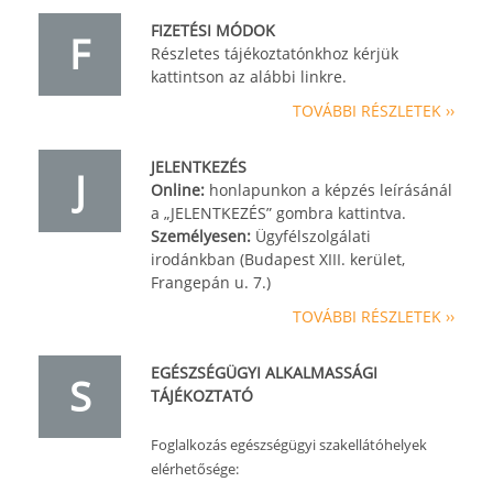
FIZETÉSI MÓDOK
F
Részletes tájékoztatónkhoz kérjük
kattintson az alábbi linkre.
TOVÁBBI RÉSZLETEK ››
JELENTKEZÉS
J
Online:
honlapunkon a képzés leírásánál
a „JELENTKEZÉS” gombra kattintva.
Személyesen:
Ügyfélszolgálati
irodánkban (Budapest XIII. kerület,
Frangepán u. 7.)
TOVÁBBI RÉSZLETEK ››
EGÉSZSÉGÜGYI ALKALMASSÁGI
S
TÁJÉKOZTATÓ
Foglalkozás egészségügyi szakellátóhelyek
elérhetősége: