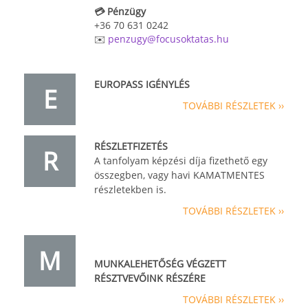
💳 Pénzügy
+36 70 631 0242
✉️
penzugy@focusoktatas.hu
EUROPASS IGÉNYLÉS
E
TOVÁBBI RÉSZLETEK ››
RÉSZLETFIZETÉS
R
A tanfolyam képzési díja fizethető egy
összegben, vagy havi KAMATMENTES
részletekben is.
TOVÁBBI RÉSZLETEK ››
M
MUNKALEHETŐSÉG VÉGZETT
RÉSZTVEVŐINK RÉSZÉRE
TOVÁBBI RÉSZLETEK ››