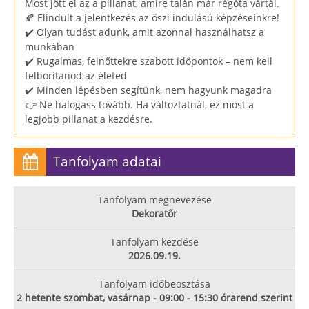
Most jött el az a pillanat, amire talán már régóta vártál.
🍂 Elindult a jelentkezés az őszi indulású képzéseinkre!
✔️ Olyan tudást adunk, amit azonnal használhatsz a
munkában
✔️ Rugalmas, felnőttekre szabott időpontok – nem kell
felborítanod az életed
✔️ Minden lépésben segítünk, nem hagyunk magadra
👉 Ne halogass tovább. Ha változtatnál, ez most a
legjobb pillanat a kezdésre.
Tanfolyam adatai
Tanfolyam megnevezése
Dekoratőr
Tanfolyam kezdése
2026.09.19.
Tanfolyam időbeosztása
2 hetente szombat, vasárnap - 09:00 - 15:30 órarend szerint