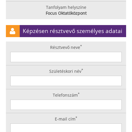
Tanfolyam helyszíne
Focus Oktatóközpont
Képzésen résztvevő személyes adatai
*
Résztvevő neve
*
Születéskori név
*
Telefonszám
*
E-mail cím