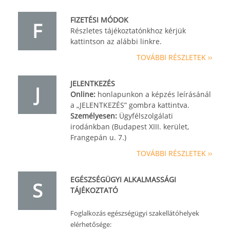
FIZETÉSI MÓDOK
F
Részletes tájékoztatónkhoz kérjük
kattintson az alábbi linkre.
TOVÁBBI RÉSZLETEK ››
JELENTKEZÉS
J
Online:
honlapunkon a képzés leírásánál
a „JELENTKEZÉS” gombra kattintva.
Személyesen:
Ügyfélszolgálati
irodánkban (Budapest XIII. kerület,
Frangepán u. 7.)
TOVÁBBI RÉSZLETEK ››
EGÉSZSÉGÜGYI ALKALMASSÁGI
S
TÁJÉKOZTATÓ
Foglalkozás egészségügyi szakellátóhelyek
elérhetősége: