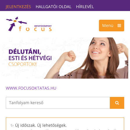
JELENTKEZÉS
HALLGATÓI OLDAL
HÍRLEVÉL
Menü
WWW.FOCUSOKTATAS.HU
✨ Új időszak. Új lehetőségek.