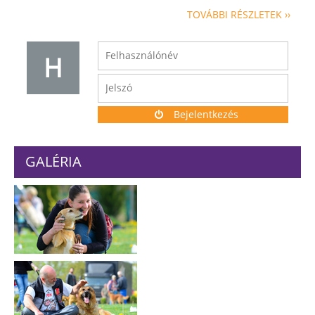
TOVÁBBI RÉSZLETEK ››
H
Bejelentkezés
GALÉRIA