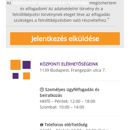
Az
Adatkezelési tájékoztatóban foglaltakat
megismertem
és elfogadom! Az adatvédelmi törvény és a
felnőttképzési törvénynek eleget téve az elfogadás
*
szükséges a felnőttképzésben való részvételhez.
KÖZPONTI ELÉRHETŐSÉGEINK
1139 Budapest, Frangepán utca 7.
🕒 Személyes ügyfélfogadás és
beiratkozás
Hétfő – Péntek: 12:00 – 18:00
Szombat: 10:00 – 14:00
☎️ Telefonos elérhetőség