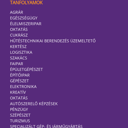
TANFOLYAMOK
AGRÁR
EGÉSZSÉGÜGY
ÉLELMISZERIPAR
OKTATÁS
CUKRÁSZ
HŰTÉSTECHNIKAI BERENDEZÉS ÜZEMELTETŐ
KERTÉSZ
LOGISZTIKA
SZAKÁCS
FAIPAR
ÉPÜLETGÉPÉSZET
ÉPÍTŐIPAR
GÉPÉSZET
ELEKTRONIKA
KREATÍV
OKTATÁS
AUTÓSZERELŐ KÉPZÉSEK
PÉNZÜGY
SZÉPÉSZET
TURIZMUS
SPECIALIZÁLT GÉP- ÉS JÁRMŰGYÁRTÁS