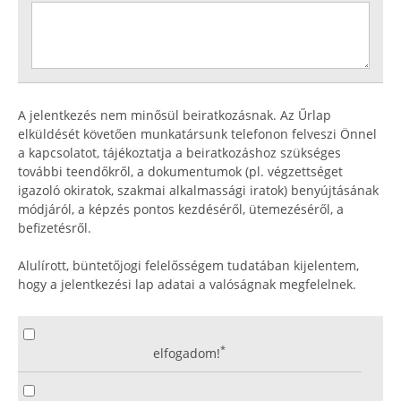
A jelentkezés nem minősül beiratkozásnak. Az Űrlap
elküldését követően munkatársunk telefonon felveszi Önnel
a kapcsolatot, tájékoztatja a beiratkozáshoz szükséges
további teendőkről, a dokumentumok (pl. végzettséget
igazoló okiratok, szakmai alkalmassági iratok) benyújtásának
módjáról, a képzés pontos kezdéséről, ütemezéséről, a
befizetésről.
Alulírott, büntetőjogi felelősségem tudatában kijelentem,
hogy a jelentkezési lap adatai a valóságnak megfelelnek.
*
elfogadom!