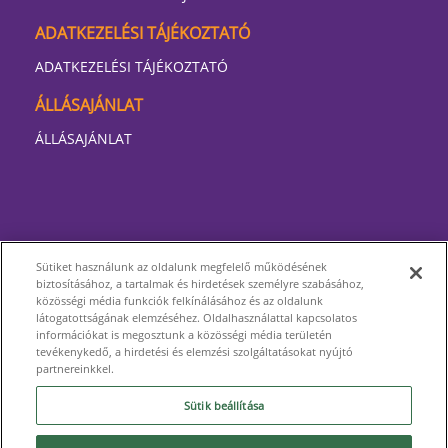
ADATKEZELÉSI TÁJÉKOZTATÓ
ADATKEZELÉSI TÁJÉKOZTATÓ
ÁLLÁSAJÁNLAT
ÁLLÁSAJÁNLAT
Sütiket használunk az oldalunk megfelelő működésének
biztosításához, a tartalmak és hirdetések személyre szabásához,
közösségi média funkciók felkínálásához és az oldalunk
látogatottságának elemzéséhez. Oldalhasználattal kapcsolatos
információkat is megosztunk a közösségi média területén
tevékenykedő, a hirdetési és elemzési szolgáltatásokat nyújtó
partnereinkkel.
Sütik beállítása