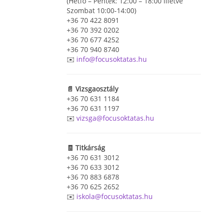
(Hétfő – Péntek: 12:00 – 18:00 illetve
Szombat 10:00-14:00)
+36 70 422 8091
+36 70 392 0202
+36 70 677 4252
+36 70 940 8740
✉️
info@focusoktatas.hu
📄 Vizsgaosztály
+36 70 631 1184
+36 70 631 1197
✉️
vizsga@focusoktatas.hu
🧾 Titkárság
+36 70 631 3012
+36 70 633 3012
+36 70 883 6878
+36 70 625 2652
✉️
iskola@focusoktatas.hu