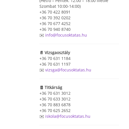
(Hétfő – Péntek: 12:00 – 18:00 illetve
Szombat 10:00-14:00)
+36 70 422 8091
+36 70 392 0202
+36 70 677 4252
+36 70 940 8740
✉️
info@focusoktatas.hu
📄 Vizsgaosztály
+36 70 631 1184
+36 70 631 1197
✉️
vizsga@focusoktatas.hu
🧾 Titkárság
+36 70 631 3012
+36 70 633 3012
+36 70 883 6878
+36 70 625 2652
✉️
iskola@focusoktatas.hu