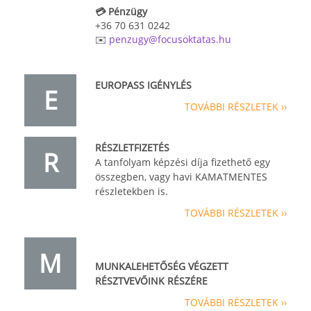
💳 Pénzügy
+36 70 631 0242
✉️
penzugy@focusoktatas.hu
EUROPASS IGÉNYLÉS
E
TOVÁBBI RÉSZLETEK ››
RÉSZLETFIZETÉS
R
A tanfolyam képzési díja fizethető egy
összegben, vagy havi KAMATMENTES
részletekben is.
TOVÁBBI RÉSZLETEK ››
M
MUNKALEHETŐSÉG VÉGZETT
RÉSZTVEVŐINK RÉSZÉRE
TOVÁBBI RÉSZLETEK ››