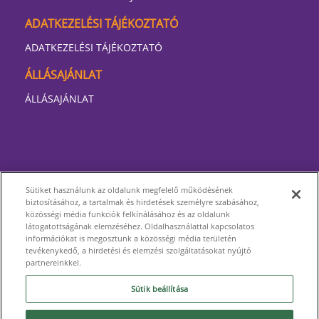
ADATKEZELÉSI TÁJÉKOZTATÓ
ADATKEZELÉSI TÁJÉKOZTATÓ
ÁLLÁSAJÁNLAT
ÁLLÁSAJÁNLAT
Sütiket használunk az oldalunk megfelelő működésének
biztosításához, a tartalmak és hirdetések személyre szabásához,
közösségi média funkciók felkínálásához és az oldalunk
látogatottságának elemzéséhez. Oldalhasználattal kapcsolatos
információkat is megosztunk a közösségi média területén
tevékenykedő, a hirdetési és elemzési szolgáltatásokat nyújtó
partnereinkkel.
Sütik beállítása