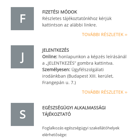
FIZETÉSI MÓDOK
F
Részletes tájékoztatónkhoz kérjük
kattintson az alábbi linkre.
TOVÁBBI RÉSZLETEK ››
JELENTKEZÉS
J
Online:
honlapunkon a képzés leírásánál
a „JELENTKEZÉS” gombra kattintva.
Személyesen:
Ügyfélszolgálati
irodánkban (Budapest XIII. kerület,
Frangepán u. 7.)
TOVÁBBI RÉSZLETEK ››
EGÉSZSÉGÜGYI ALKALMASSÁGI
S
TÁJÉKOZTATÓ
Foglalkozás egészségügyi szakellátóhelyek
elérhetősége: