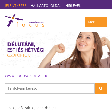
JELENTKEZÉS
HALLGATÓI OLDAL
HÍRLEVÉL
Menü
WWW.FOCUSOKTATAS.HU
✨ Új időszak. Új lehetőségek.