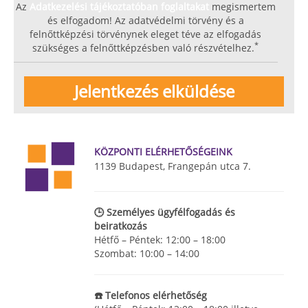
Az
Adatkezelési tájékoztatóban foglaltakat
megismertem
és elfogadom! Az adatvédelmi törvény és a
felnőttképzési törvénynek eleget téve az elfogadás
*
szükséges a felnőttképzésben való részvételhez.
KÖZPONTI ELÉRHETŐSÉGEINK
1139 Budapest, Frangepán utca 7.
🕒 Személyes ügyfélfogadás és
beiratkozás
Hétfő – Péntek: 12:00 – 18:00
Szombat: 10:00 – 14:00
☎️ Telefonos elérhetőség