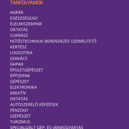
TANFOLYAMOK
AGRÁR
EGÉSZSÉGÜGY
ÉLELMISZERIPAR
OKTATÁS
CUKRÁSZ
HŰTÉSTECHNIKAI BERENDEZÉS ÜZEMELTETŐ
KERTÉSZ
LOGISZTIKA
SZAKÁCS
FAIPAR
ÉPÜLETGÉPÉSZET
ÉPÍTŐIPAR
GÉPÉSZET
ELEKTRONIKA
KREATÍV
OKTATÁS
AUTÓSZERELŐ KÉPZÉSEK
PÉNZÜGY
SZÉPÉSZET
TURIZMUS
SPECIALIZÁLT GÉP- ÉS JÁRMŰGYÁRTÁS