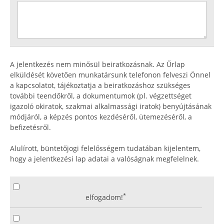
A jelentkezés nem minősül beiratkozásnak. Az Űrlap
elküldését követően munkatársunk telefonon felveszi Önnel
a kapcsolatot, tájékoztatja a beiratkozáshoz szükséges
további teendőkről, a dokumentumok (pl. végzettséget
igazoló okiratok, szakmai alkalmassági iratok) benyújtásának
módjáról, a képzés pontos kezdéséről, ütemezéséről, a
befizetésről.
Alulírott, büntetőjogi felelősségem tudatában kijelentem,
hogy a jelentkezési lap adatai a valóságnak megfelelnek.
*
elfogadom!