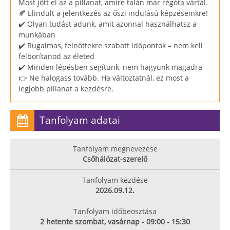
Most jött el az a pillanat, amire talán már régóta vártál.
🍂 Elindult a jelentkezés az őszi indulású képzéseinkre!
✔️ Olyan tudást adunk, amit azonnal használhatsz a
munkában
✔️ Rugalmas, felnőttekre szabott időpontok – nem kell
felborítanod az életed
✔️ Minden lépésben segítünk, nem hagyunk magadra
👉 Ne halogass tovább. Ha változtatnál, ez most a
legjobb pillanat a kezdésre.
Tanfolyam adatai
Tanfolyam megnevezése
Csőhálózat-szerelő
Tanfolyam kezdése
2026.09.12.
Tanfolyam időbeosztása
2 hetente szombat, vasárnap - 09:00 - 15:30