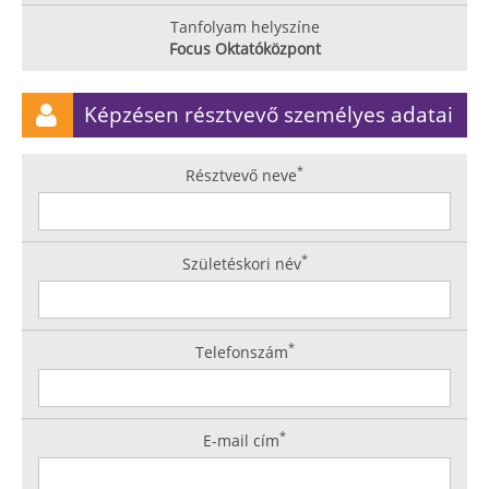
Tanfolyam helyszíne
Focus Oktatóközpont
Képzésen résztvevő személyes adatai
*
Résztvevő neve
*
Születéskori név
*
Telefonszám
*
E-mail cím