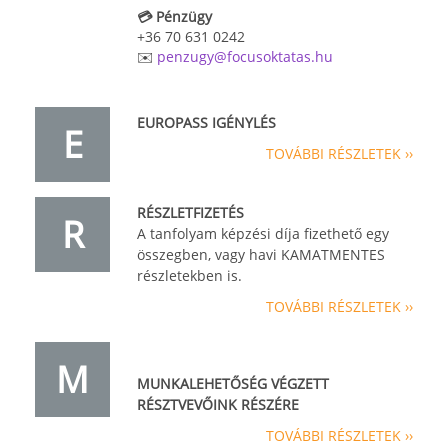
💳 Pénzügy
+36 70 631 0242
✉️
penzugy@focusoktatas.hu
EUROPASS IGÉNYLÉS
E
TOVÁBBI RÉSZLETEK ››
RÉSZLETFIZETÉS
R
A tanfolyam képzési díja fizethető egy
összegben, vagy havi KAMATMENTES
részletekben is.
TOVÁBBI RÉSZLETEK ››
M
MUNKALEHETŐSÉG VÉGZETT
RÉSZTVEVŐINK RÉSZÉRE
TOVÁBBI RÉSZLETEK ››