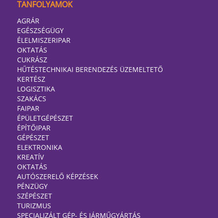
TANFOLYAMOK
AGRÁR
EGÉSZSÉGÜGY
ÉLELMISZERIPAR
OKTATÁS
CUKRÁSZ
HŰTÉSTECHNIKAI BERENDEZÉS ÜZEMELTETŐ
KERTÉSZ
LOGISZTIKA
SZAKÁCS
FAIPAR
ÉPÜLETGÉPÉSZET
ÉPÍTŐIPAR
GÉPÉSZET
ELEKTRONIKA
KREATÍV
OKTATÁS
AUTÓSZERELŐ KÉPZÉSEK
PÉNZÜGY
SZÉPÉSZET
TURIZMUS
SPECIALIZÁLT GÉP- ÉS JÁRMŰGYÁRTÁS