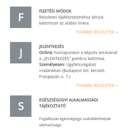
FIZETÉSI MÓDOK
F
Részletes tájékoztatónkhoz kérjük
kattintson az alábbi linkre.
TOVÁBBI RÉSZLETEK ››
JELENTKEZÉS
J
Online:
honlapunkon a képzés leírásánál
a „JELENTKEZÉS” gombra kattintva.
Személyesen:
Ügyfélszolgálati
irodánkban (Budapest XIII. kerület,
Frangepán u. 7.)
TOVÁBBI RÉSZLETEK ››
EGÉSZSÉGÜGYI ALKALMASSÁGI
S
TÁJÉKOZTATÓ
Foglalkozás egészségügyi szakellátóhelyek
elérhetősége: