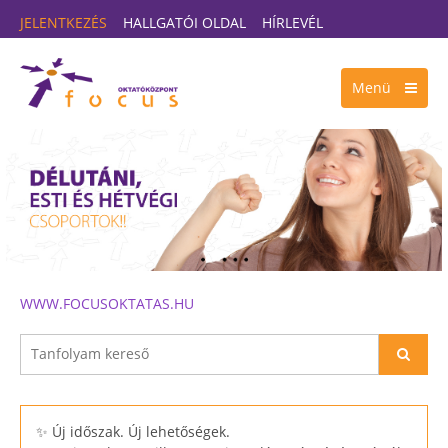
JELENTKEZÉS
HALLGATÓI OLDAL
HÍRLEVÉL
Menü
WWW.FOCUSOKTATAS.HU
✨ Új időszak. Új lehetőségek.