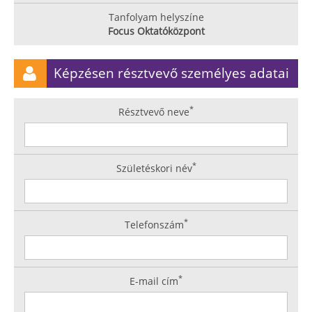
Tanfolyam helyszíne
Focus Oktatóközpont
Képzésen résztvevő személyes adatai
*
Résztvevő neve
*
Születéskori név
*
Telefonszám
*
E-mail cím