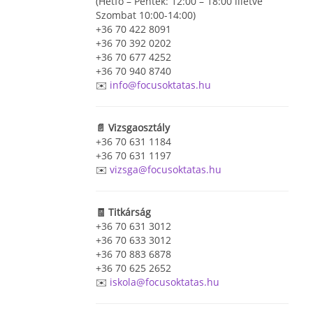
(Hétfő – Péntek: 12:00 – 18:00 illetve
Szombat 10:00-14:00)
+36 70 422 8091
+36 70 392 0202
+36 70 677 4252
+36 70 940 8740
✉️
info@focusoktatas.hu
📄 Vizsgaosztály
+36 70 631 1184
+36 70 631 1197
✉️
vizsga@focusoktatas.hu
🧾 Titkárság
+36 70 631 3012
+36 70 633 3012
+36 70 883 6878
+36 70 625 2652
✉️
iskola@focusoktatas.hu