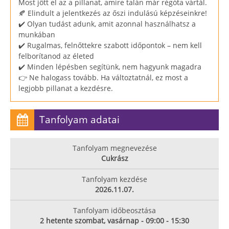
Most jött el az a pillanat, amire talán már régóta vártál.
🍂 Elindult a jelentkezés az őszi indulású képzéseinkre!
✔️ Olyan tudást adunk, amit azonnal használhatsz a
munkában
✔️ Rugalmas, felnőttekre szabott időpontok – nem kell
felborítanod az életed
✔️ Minden lépésben segítünk, nem hagyunk magadra
👉 Ne halogass tovább. Ha változtatnál, ez most a
legjobb pillanat a kezdésre.
Tanfolyam adatai
Tanfolyam megnevezése
Cukrász
Tanfolyam kezdése
2026.11.07.
Tanfolyam időbeosztása
2 hetente szombat, vasárnap - 09:00 - 15:30