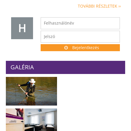
TOVÁBBI RÉSZLETEK ››
H
Bejelentkezés
GALÉRIA