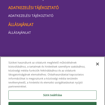
ADATKEZELÉSI TÁJÉKOZTATÓ
ADATKEZELÉSI TÁJÉKOZTATÓ
ÁLLÁSAJÁNLAT
ÁLLÁSAJÁNLAT
Sütiket használunk az oldalunk megfelelő működésének
biztosításához, a tartalmak és hirdetések személyre szabásához,
közösségi média funkciók felkínálásához és az oldalunk
látogatottságának elemzéséhez. Oldalhasználattal kapcsolatos
információkat is megosztunk a közösségi média területén
tevékenykedő, a hirdetési és elemzési szolgáltatásokat nyújtó
partnereinkkel.
Sütik beállítása