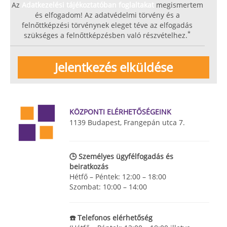
Az
Adatkezelési tájékoztatóban foglaltakat
megismertem
és elfogadom! Az adatvédelmi törvény és a
felnőttképzési törvénynek eleget téve az elfogadás
*
szükséges a felnőttképzésben való részvételhez.
KÖZPONTI ELÉRHETŐSÉGEINK
1139 Budapest, Frangepán utca 7.
🕒 Személyes ügyfélfogadás és
beiratkozás
Hétfő – Péntek: 12:00 – 18:00
Szombat: 10:00 – 14:00
☎️ Telefonos elérhetőség