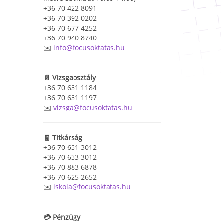
+36 70 422 8091
+36 70 392 0202
+36 70 677 4252
+36 70 940 8740
✉️
info@focusoktatas.hu
📄 Vizsgaosztály
+36 70 631 1184
+36 70 631 1197
✉️
vizsga@focusoktatas.hu
🧾 Titkárság
+36 70 631 3012
+36 70 633 3012
+36 70 883 6878
+36 70 625 2652
✉️
iskola@focusoktatas.hu
💳 Pénzügy