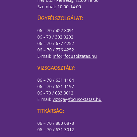
Hétfőtől- Péntekig 12:00-18:00
Szombat: 10:00-14:00
ÜGYFÉLSZOLGÁLAT:
06 – 70 / 422 8091
06 - 70 / 392 0202
06 – 70 / 677 4252
06 – 70 / 776 4252
E-mail:
info@focusoktatas.hu
VIZSGAOSZTÁLY:
06 – 70 / 631 1184
06 – 70 / 631 1197
06 - 70 / 633 3012
E-mail:
vizsga@focusoktatas.hu
TITKÁRSÁG:
06 – 70 / 883 6878
06 – 70 / 631 3012