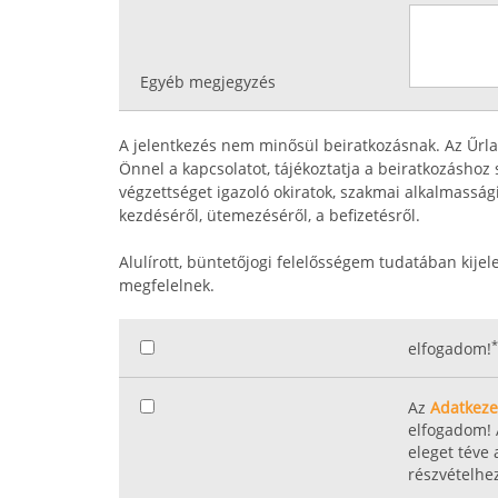
Egyéb megjegyzés
A jelentkezés nem minősül beiratkozásnak. Az Űrl
Önnel a kapcsolatot, tájékoztatja a beiratkozásho
végzettséget igazoló okiratok, szakmai alkalmasság
kezdéséről, ütemezéséről, a befizetésről.
Alulírott, büntetőjogi felelősségem tudatában kijel
megfelelnek.
*
elfogadom!
Az
Adatkezel
elfogadom! 
eleget téve
részvételhe