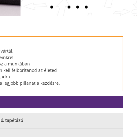
vártál.
einkre!
tsz a munkában
 kell felborítanod az életed
gadra
a legjobb pillanat a kezdésre.
ló, tapétázó