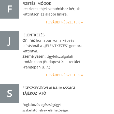
FIZETÉSI MÓDOK
F
Részletes tájékoztatónkhoz kérjük
kattintson az alábbi linkre.
TOVÁBBI RÉSZLETEK ››
JELENTKEZÉS
J
Online:
honlapunkon a képzés
leírásánál a „JELENTKEZÉS” gombra
kattintva.
Személyesen:
Ügyfélszolgálati
irodánkban (Budapest XIII. kerület,
Frangepán u. 7.)
TOVÁBBI RÉSZLETEK ››
EGÉSZSÉGÜGYI ALKALMASSÁGI
S
TÁJÉKOZTATÓ
Foglalkozás egészségügyi
szakellátóhelyek elérhetősége: