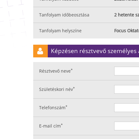
Tanfolyam időbeosztása
2 hetente s
Tanfolyam helyszíne
Focus Okta
Képzésen résztvevő személyes 
*
Résztvevő neve
*
Születéskori név
*
Telefonszám
*
E-mail cím