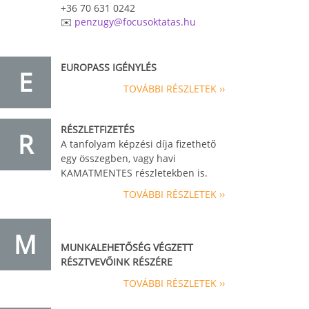
+36 70 631 0242
✉️
penzugy@focusoktatas.hu
EUROPASS IGÉNYLÉS
E
TOVÁBBI RÉSZLETEK ››
RÉSZLETFIZETÉS
R
A tanfolyam képzési díja fizethető
egy összegben, vagy havi
KAMATMENTES részletekben is.
TOVÁBBI RÉSZLETEK ››
M
MUNKALEHETŐSÉG VÉGZETT
RÉSZTVEVŐINK RÉSZÉRE
TOVÁBBI RÉSZLETEK ››