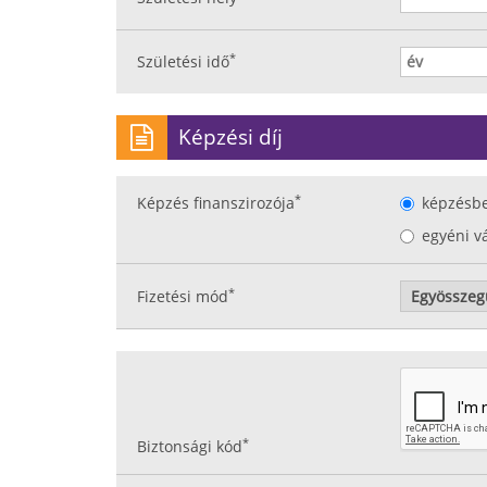
*
Születési idő
Képzési díj
*
Képzés finanszirozója
képzésb
egyéni v
*
Fizetési mód
*
Biztonsági kód