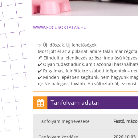
WWW.FOCUSOKTATAS.HU
✨ Új időszak. Új lehetőségek.
Most jött el az a pillanat, amire talán már régóta 
🍂 Elindult a jelentkezés az őszi indulású képzés
✔️ Olyan tudást adunk, amit azonnal használha
✔️ Rugalmas, felnőttekre szabott időpontok – nem
✔️ Minden lépésben segítünk, nem hagyunk ma
👉 Ne halogass tovább. Ha változtatnál, ez most 
Tanfolyam adatai
Tanfolyam megnevezése
Festő, mázo
Tanfolyam kezdése
2026.10.03.