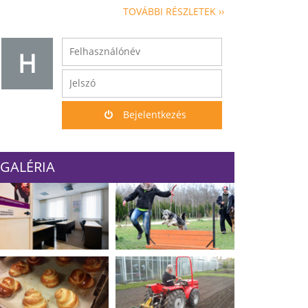
TOVÁBBI RÉSZLETEK ››
H
Bejelentkezés
GALÉRIA