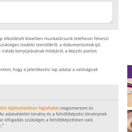
ap elküldését követően munkatársunk telefonon felveszi
z szükséges további teendőkről, a dokumentumok (pl.
i iratok) benyújtásának módjáról, a képzés pontos
entem, hogy a jelentkezési lap adatai a valóságnak
ési tájékoztatóban foglaltakat
megismertem és
Az adatvédelmi törvény és a felnőttképzési törvénynek
 az elfogadás szükséges a felnőttképzésben való
*
z.