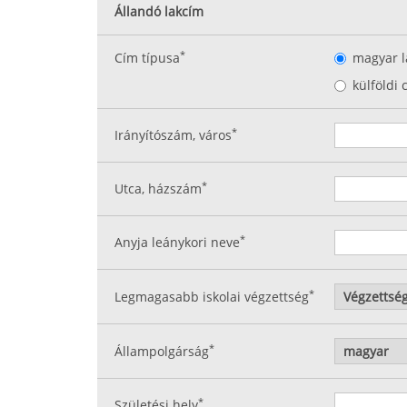
Állandó lakcím
*
Cím típusa
magyar l
külföldi 
*
Irányítószám, város
*
Utca, házszám
*
Anyja leánykori neve
*
Legmagasabb iskolai végzettség
*
Állampolgárság
*
Születési hely