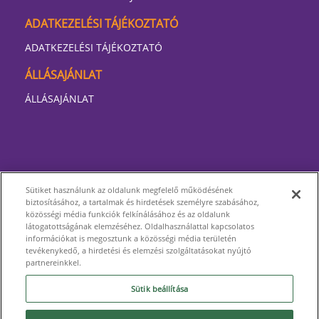
ADATKEZELÉSI TÁJÉKOZTATÓ
ADATKEZELÉSI TÁJÉKOZTATÓ
ÁLLÁSAJÁNLAT
ÁLLÁSAJÁNLAT
Sütiket használunk az oldalunk megfelelő működésének
biztosításához, a tartalmak és hirdetések személyre szabásához,
közösségi média funkciók felkínálásához és az oldalunk
látogatottságának elemzéséhez. Oldalhasználattal kapcsolatos
információkat is megosztunk a közösségi média területén
tevékenykedő, a hirdetési és elemzési szolgáltatásokat nyújtó
partnereinkkel.
Sütik beállítása