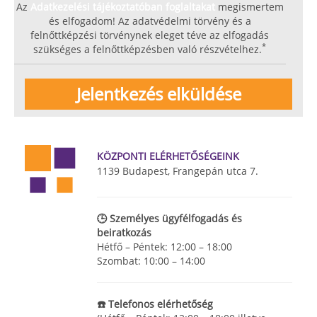
Az
Adatkezelési tájékoztatóban foglaltakat
megismertem
és elfogadom! Az adatvédelmi törvény és a
felnőttképzési törvénynek eleget téve az elfogadás
*
szükséges a felnőttképzésben való részvételhez.
KÖZPONTI ELÉRHETŐSÉGEINK
1139 Budapest, Frangepán utca 7.
🕒 Személyes ügyfélfogadás és
beiratkozás
Hétfő – Péntek: 12:00 – 18:00
Szombat: 10:00 – 14:00
☎️ Telefonos elérhetőség