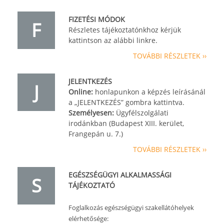
FIZETÉSI MÓDOK
F
Részletes tájékoztatónkhoz kérjük
kattintson az alábbi linkre.
TOVÁBBI RÉSZLETEK ››
JELENTKEZÉS
J
Online:
honlapunkon a képzés leírásánál
a „JELENTKEZÉS” gombra kattintva.
Személyesen:
Ügyfélszolgálati
irodánkban (Budapest XIII. kerület,
Frangepán u. 7.)
TOVÁBBI RÉSZLETEK ››
EGÉSZSÉGÜGYI ALKALMASSÁGI
S
TÁJÉKOZTATÓ
Foglalkozás egészségügyi szakellátóhelyek
elérhetősége: