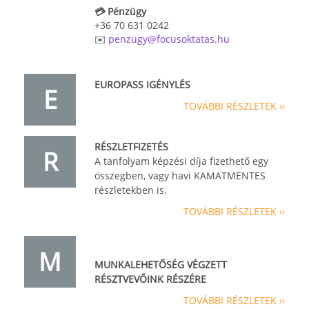
💳 Pénzügy
+36 70 631 0242
✉️
penzugy@focusoktatas.hu
EUROPASS IGÉNYLÉS
E
TOVÁBBI RÉSZLETEK ››
RÉSZLETFIZETÉS
R
A tanfolyam képzési díja fizethető egy
összegben, vagy havi KAMATMENTES
részletekben is.
TOVÁBBI RÉSZLETEK ››
M
MUNKALEHETŐSÉG VÉGZETT
RÉSZTVEVŐINK RÉSZÉRE
TOVÁBBI RÉSZLETEK ››