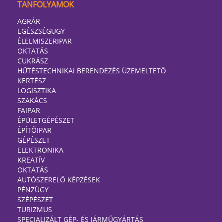
TANFOLYAMOK
AGRÁR
EGÉSZSÉGÜGY
ÉLELMISZERIPAR
OKTATÁS
CUKRÁSZ
HŰTÉSTECHNIKAI BERENDEZÉS ÜZEMELTETŐ
KERTÉSZ
LOGISZTIKA
SZAKÁCS
FAIPAR
ÉPÜLETGÉPÉSZET
ÉPÍTŐIPAR
GÉPÉSZET
ELEKTRONIKA
KREATÍV
OKTATÁS
AUTÓSZERELŐ KÉPZÉSEK
PÉNZÜGY
SZÉPÉSZET
TURIZMUS
SPECIALIZÁLT GÉP- ÉS JÁRMŰGYÁRTÁS