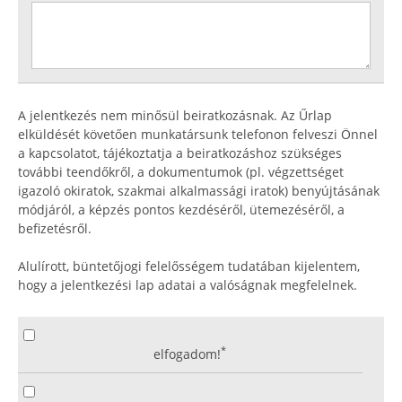
A jelentkezés nem minősül beiratkozásnak. Az Űrlap
elküldését követően munkatársunk telefonon felveszi Önnel
a kapcsolatot, tájékoztatja a beiratkozáshoz szükséges
további teendőkről, a dokumentumok (pl. végzettséget
igazoló okiratok, szakmai alkalmassági iratok) benyújtásának
módjáról, a képzés pontos kezdéséről, ütemezéséről, a
befizetésről.
Alulírott, büntetőjogi felelősségem tudatában kijelentem,
hogy a jelentkezési lap adatai a valóságnak megfelelnek.
*
elfogadom!