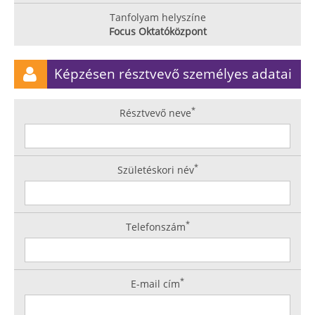
Tanfolyam helyszíne
Focus Oktatóközpont
Képzésen résztvevő személyes adatai
*
Résztvevő neve
*
Születéskori név
*
Telefonszám
*
E-mail cím