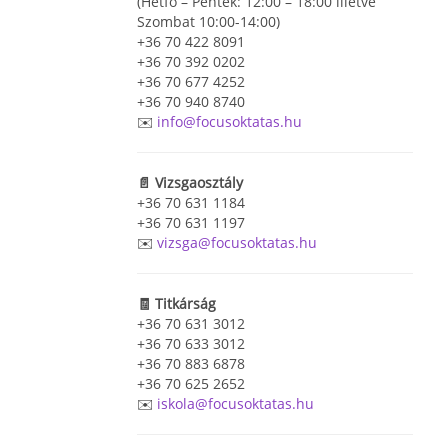
(Hétfő – Péntek: 12:00 – 18:00 illetve
Szombat 10:00-14:00)
+36 70 422 8091
+36 70 392 0202
+36 70 677 4252
+36 70 940 8740
✉️
info@focusoktatas.hu
📄 Vizsgaosztály
+36 70 631 1184
+36 70 631 1197
✉️
vizsga@focusoktatas.hu
🧾 Titkárság
+36 70 631 3012
+36 70 633 3012
+36 70 883 6878
+36 70 625 2652
✉️
iskola@focusoktatas.hu