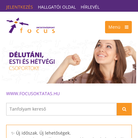
JELENTKEZÉS
HALLGATÓI OLDAL
HÍRLEVÉL
Menü
WWW.FOCUSOKTATAS.HU
✨ Új időszak. Új lehetőségek.