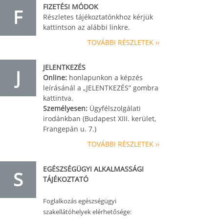
FIZETÉSI MÓDOK
F
Részletes tájékoztatónkhoz kérjük
kattintson az alábbi linkre.
TOVÁBBI RÉSZLETEK ››
JELENTKEZÉS
J
Online:
honlapunkon a képzés
leírásánál a „JELENTKEZÉS” gombra
kattintva.
Személyesen:
Ügyfélszolgálati
irodánkban (Budapest XIII. kerület,
Frangepán u. 7.)
TOVÁBBI RÉSZLETEK ››
EGÉSZSÉGÜGYI ALKALMASSÁGI
S
TÁJÉKOZTATÓ
Foglalkozás egészségügyi
szakellátóhelyek elérhetősége: