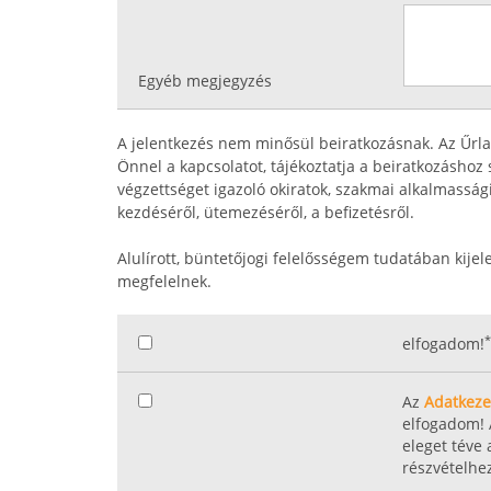
Egyéb megjegyzés
A jelentkezés nem minősül beiratkozásnak. Az Űrl
Önnel a kapcsolatot, tájékoztatja a beiratkozásho
végzettséget igazoló okiratok, szakmai alkalmasság
kezdéséről, ütemezéséről, a befizetésről.
Alulírott, büntetőjogi felelősségem tudatában kijel
megfelelnek.
*
elfogadom!
Az
Adatkezel
elfogadom! 
eleget téve
részvételhe