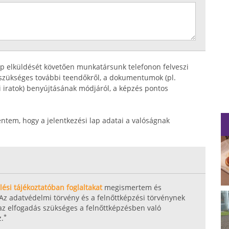
ap elküldését követően munkatársunk telefonon felveszi
z szükséges további teendőkről, a dokumentumok (pl.
i iratok) benyújtásának módjáról, a képzés pontos
entem, hogy a jelentkezési lap adatai a valóságnak
ési tájékoztatóban foglaltakat
megismertem és
Az adatvédelmi törvény és a felnőttképzési törvénynek
 az elfogadás szükséges a felnőttképzésben való
*
z.