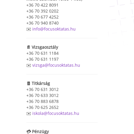
+36 70 422 8091
+36 70 392 0202
+36 70 677 4252
+36 70 940 8740
✉️
info@focusoktatas.hu
📄 Vizsgaosztály
+36 70 631 1184
+36 70 631 1197
✉️
vizsga@focusoktatas.hu
🧾 Titkárság
+36 70 631 3012
+36 70 633 3012
+36 70 883 6878
+36 70 625 2652
✉️
iskola@focusoktatas.hu
💳 Pénzügy