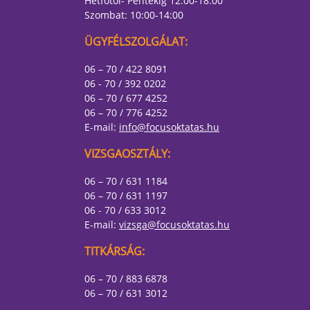
Hétfőtől- Péntekig 12:00-18:00
Szombat: 10:00-14:00
ÜGYFÉLSZOLGÁLAT:
06 – 70 / 422 8091
06 - 70 / 392 0202
06 – 70 / 677 4252
06 – 70 / 776 4252
E-mail:
info@focusoktatas.hu
VIZSGAOSZTÁLY:
06 – 70 / 631 1184
06 – 70 / 631 1197
06 - 70 / 633 3012
E-mail:
vizsga@focusoktatas.hu
TITKÁRSÁG:
06 – 70 / 883 6878
06 – 70 / 631 3012