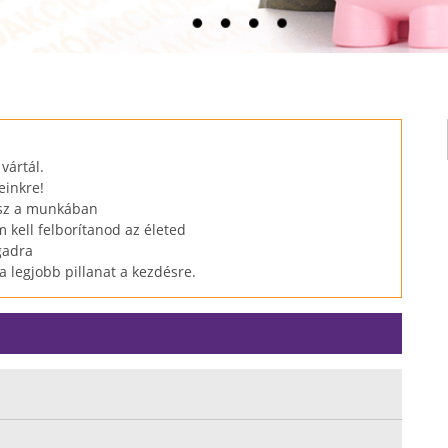
vártál.
einkre!
tsz a munkában
 kell felborítanod az életed
gadra
a legjobb pillanat a kezdésre.