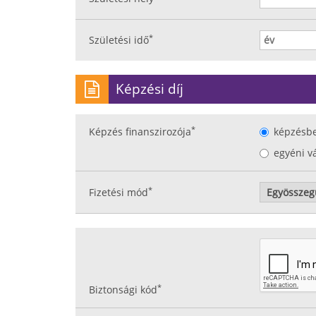
*
Születési idő
Képzési díj
*
Képzés finanszirozója
képzésb
egyéni v
*
Fizetési mód
*
Biztonsági kód