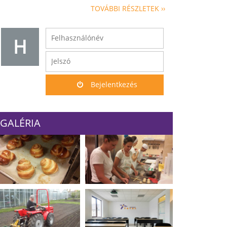
TOVÁBBI RÉSZLETEK ››
H
Bejelentkezés
GALÉRIA