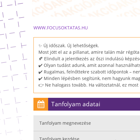
WWW.FOCUSOKTATAS.HU
✨ Új időszak. Új lehetőségek.
Most jött el az a pillanat, amire talán már régóta 
🍂 Elindult a jelentkezés az őszi indulású képzés
✔️ Olyan tudást adunk, amit azonnal használha
✔️ Rugalmas, felnőttekre szabott időpontok – nem
✔️ Minden lépésben segítünk, nem hagyunk ma
👉 Ne halogass tovább. Ha változtatnál, ez most 
Tanfolyam adatai
Tanfolyam megnevezése
Tanfolyam kezdése
.