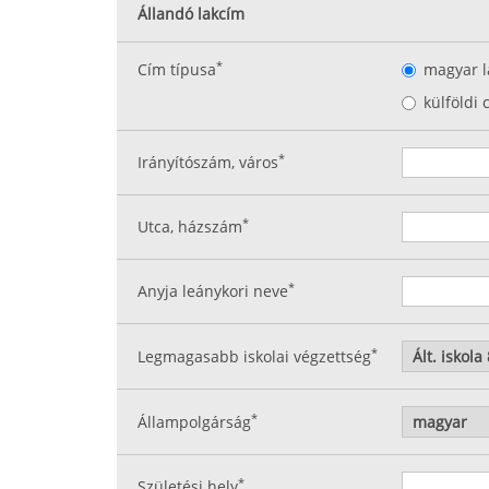
Állandó lakcím
*
Cím típusa
magyar l
külföldi 
*
Irányítószám, város
*
Utca, házszám
*
Anyja leánykori neve
*
Legmagasabb iskolai végzettség
*
Állampolgárság
*
Születési hely