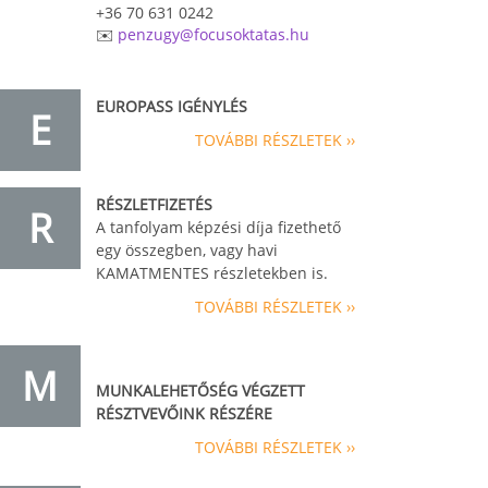
+36 70 631 0242
✉️
penzugy@focusoktatas.hu
EUROPASS IGÉNYLÉS
E
TOVÁBBI RÉSZLETEK ››
RÉSZLETFIZETÉS
R
A tanfolyam képzési díja fizethető
egy összegben, vagy havi
KAMATMENTES részletekben is.
TOVÁBBI RÉSZLETEK ››
M
MUNKALEHETŐSÉG VÉGZETT
RÉSZTVEVŐINK RÉSZÉRE
TOVÁBBI RÉSZLETEK ››