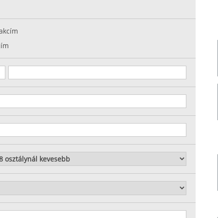
akcím
cím