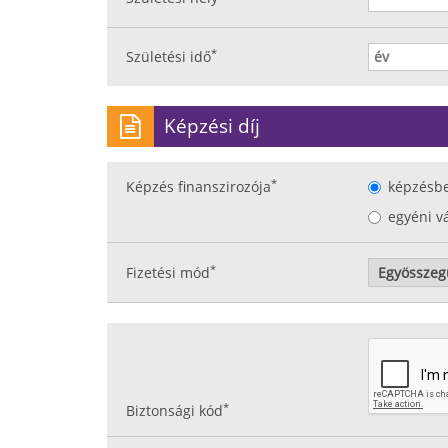
*
Születési idő
Képzési díj
*
Képzés finanszirozója
képzésb
egyéni v
*
Fizetési mód
*
Biztonsági kód