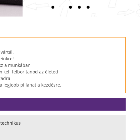
vártál.
einkre!
tsz a munkában
 kell felborítanod az életed
gadra
a legjobb pillanat a kezdésre.
 technikus