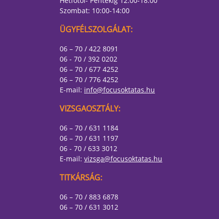
Hétfőtől- Péntekig 12:00-18:00
Szombat: 10:00-14:00
ÜGYFÉLSZOLGÁLAT:
06 – 70 / 422 8091
06 - 70 / 392 0202
06 – 70 / 677 4252
06 – 70 / 776 4252
E-mail:
info@focusoktatas.hu
VIZSGAOSZTÁLY:
06 – 70 / 631 1184
06 – 70 / 631 1197
06 - 70 / 633 3012
E-mail:
vizsga@focusoktatas.hu
TITKÁRSÁG:
06 – 70 / 883 6878
06 – 70 / 631 3012