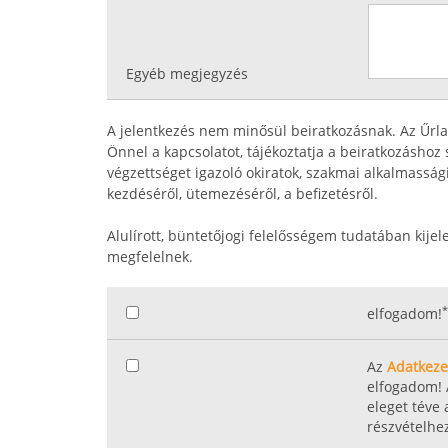
Egyéb megjegyzés
A jelentkezés nem minősül beiratkozásnak. Az Űrl
Önnel a kapcsolatot, tájékoztatja a beiratkozásho
végzettséget igazoló okiratok, szakmai alkalmasság
kezdéséről, ütemezéséről, a befizetésről.
Alulírott, büntetőjogi felelősségem tudatában kijel
megfelelnek.
*
elfogadom!
Az
Adatkezel
elfogadom! 
eleget téve
részvételhe