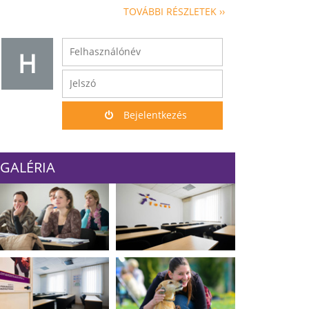
TOVÁBBI RÉSZLETEK ››
H
Bejelentkezés
GALÉRIA