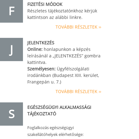
FIZETÉSI MÓDOK
F
Részletes tájékoztatónkhoz kérjük
kattintson az alábbi linkre.
TOVÁBBI RÉSZLETEK ››
JELENTKEZÉS
J
Online:
honlapunkon a képzés
leírásánál a „JELENTKEZÉS” gombra
kattintva.
Személyesen:
Ügyfélszolgálati
irodánkban (Budapest XIII. kerület,
Frangepán u. 7.)
TOVÁBBI RÉSZLETEK ››
EGÉSZSÉGÜGYI ALKALMASSÁGI
S
TÁJÉKOZTATÓ
Foglalkozás egészségügyi
szakellátóhelyek elérhetősége: