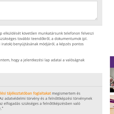
ap elküldését követően munkatársunk telefonon felveszi
z szükséges további teendőkről, a dokumentumok (pl.
i iratok) benyújtásának módjáról, a képzés pontos
entem, hogy a jelentkezési lap adatai a valóságnak
ési tájékoztatóban foglaltakat
megismertem és
Az adatvédelmi törvény és a felnőttképzési törvénynek
 az elfogadás szükséges a felnőttképzésben való
*
z.