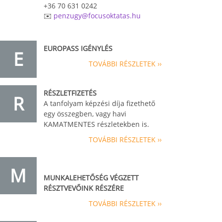
+36 70 631 0242
✉️
penzugy@focusoktatas.hu
EUROPASS IGÉNYLÉS
E
TOVÁBBI RÉSZLETEK ››
RÉSZLETFIZETÉS
R
A tanfolyam képzési díja fizethető
egy összegben, vagy havi
KAMATMENTES részletekben is.
TOVÁBBI RÉSZLETEK ››
M
MUNKALEHETŐSÉG VÉGZETT
RÉSZTVEVŐINK RÉSZÉRE
TOVÁBBI RÉSZLETEK ››