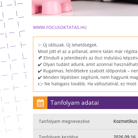
WWW.FOCUSOKTATAS.HU
✨ Új időszak. Új lehetőségek.
Most jött el az a pillanat, amire talán már régóta 
🍂 Elindult a jelentkezés az őszi indulású képzés
✔️ Olyan tudást adunk, amit azonnal használha
✔️ Rugalmas, felnőttekre szabott időpontok – nem
✔️ Minden lépésben segítünk, nem hagyunk ma
👉 Ne halogass tovább. Ha változtatnál, ez most 
Tanfolyam adatai
Tanfolyam megnevezése
Kozmetikus
Tanfolyam kezdése
2026.09.16.