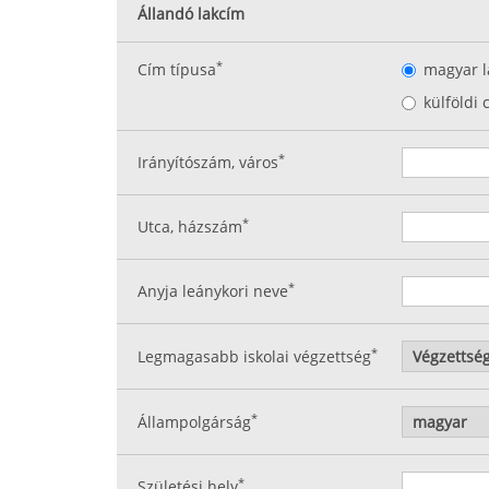
Állandó lakcím
*
Cím típusa
magyar l
külföldi 
*
Irányítószám, város
*
Utca, házszám
*
Anyja leánykori neve
*
Legmagasabb iskolai végzettség
*
Állampolgárság
*
Születési hely