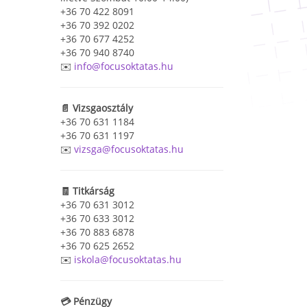
+36 70 422 8091
+36 70 392 0202
+36 70 677 4252
+36 70 940 8740
✉️
info@focusoktatas.hu
📄 Vizsgaosztály
+36 70 631 1184
+36 70 631 1197
✉️
vizsga@focusoktatas.hu
🧾 Titkárság
+36 70 631 3012
+36 70 633 3012
+36 70 883 6878
+36 70 625 2652
✉️
iskola@focusoktatas.hu
💳 Pénzügy