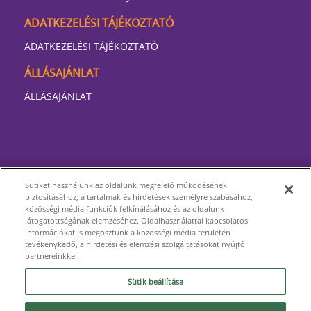
ADATKEZELÉSI TÁJÉKOZTATÓ
ADATKEZELÉSI TÁJÉKOZTATÓ
ÁLLÁSAJÁNLAT
ÁLLÁSAJÁNLAT
Sütiket használunk az oldalunk megfelelő működésének
biztosításához, a tartalmak és hirdetések személyre szabásához,
közösségi média funkciók felkínálásához és az oldalunk
látogatottságának elemzéséhez. Oldalhasználattal kapcsolatos
információkat is megosztunk a közösségi média területén
tevékenykedő, a hirdetési és elemzési szolgáltatásokat nyújtó
partnereinkkel.
Sütik beállítása