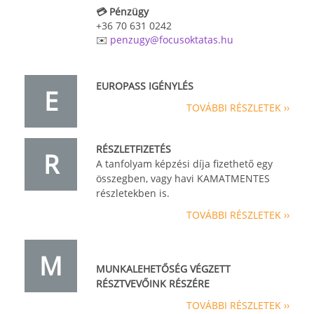
💳 Pénzügy
+36 70 631 0242
✉️
penzugy@focusoktatas.hu
EUROPASS IGÉNYLÉS
E
TOVÁBBI RÉSZLETEK ››
RÉSZLETFIZETÉS
R
A tanfolyam képzési díja fizethető egy
összegben, vagy havi KAMATMENTES
részletekben is.
TOVÁBBI RÉSZLETEK ››
M
MUNKALEHETŐSÉG VÉGZETT
RÉSZTVEVŐINK RÉSZÉRE
TOVÁBBI RÉSZLETEK ››