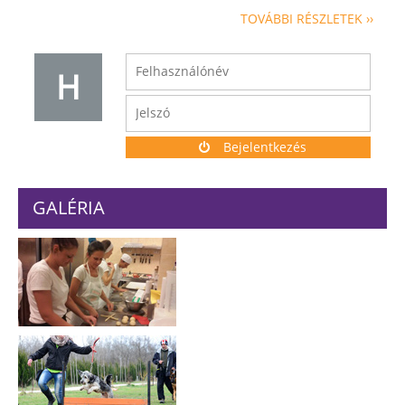
TOVÁBBI RÉSZLETEK ››
H
Bejelentkezés
GALÉRIA