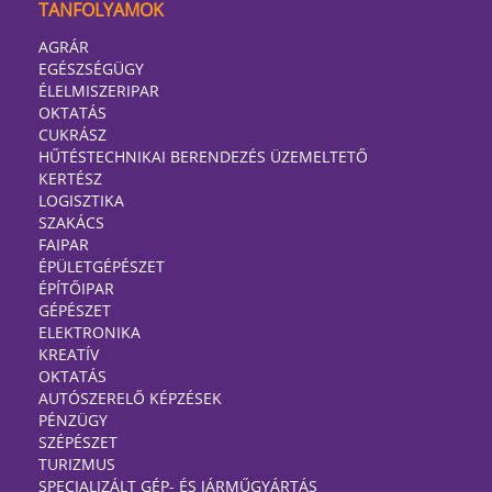
TANFOLYAMOK
AGRÁR
EGÉSZSÉGÜGY
ÉLELMISZERIPAR
OKTATÁS
CUKRÁSZ
HŰTÉSTECHNIKAI BERENDEZÉS ÜZEMELTETŐ
KERTÉSZ
LOGISZTIKA
SZAKÁCS
FAIPAR
ÉPÜLETGÉPÉSZET
ÉPÍTŐIPAR
GÉPÉSZET
ELEKTRONIKA
KREATÍV
OKTATÁS
AUTÓSZERELŐ KÉPZÉSEK
PÉNZÜGY
SZÉPÉSZET
TURIZMUS
SPECIALIZÁLT GÉP- ÉS JÁRMŰGYÁRTÁS