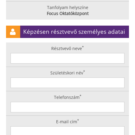
Tanfolyam helyszíne
Focus Oktatóközpont
Képzésen résztvevő személyes adatai
*
Résztvevő neve
*
Születéskori név
*
Telefonszám
*
E-mail cím