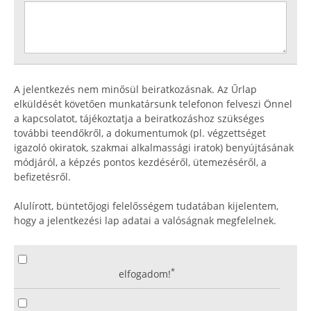
A jelentkezés nem minősül beiratkozásnak. Az Űrlap
elküldését követően munkatársunk telefonon felveszi Önnel
a kapcsolatot, tájékoztatja a beiratkozáshoz szükséges
további teendőkről, a dokumentumok (pl. végzettséget
igazoló okiratok, szakmai alkalmassági iratok) benyújtásának
módjáról, a képzés pontos kezdéséről, ütemezéséről, a
befizetésről.
Alulírott, büntetőjogi felelősségem tudatában kijelentem,
hogy a jelentkezési lap adatai a valóságnak megfelelnek.
*
elfogadom!