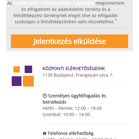
Az
Adatkezelési tájékoztatóban foglaltakat
megismertem
és elfogadom! Az adatvédelmi törvény és a
felnőttképzési törvénynek eleget téve az elfogadás
*
szükséges a felnőttképzésben való részvételhez.
KÖZPONTI ELÉRHETŐSÉGEINK
1139 Budapest, Frangepán utca 7.
🕒 Személyes ügyfélfogadás és
beiratkozás
Hétfő – Péntek: 12:00 – 18:00
Szombat: 10:00 – 14:00
☎️ Telefonos elérhetőség