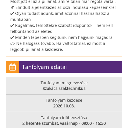
Most jött el az a pillanat, amire talán már régóta vártál.
🍂 Elindult a jelentkezés az őszi indulású képzéseinkre!
✔️ Olyan tudást adunk, amit azonnal használhatsz a
munkában
✔️ Rugalmas, felnőttekre szabott időpontok – nem kell
felborítanod az életed
✔️ Minden lépésben segítünk, nem hagyunk magadra
👉 Ne halogass tovább. Ha változtatnál, ez most a
legjobb pillanat a kezdésre.
Tanfolyam adatai
Tanfolyam megnevezése
Szakács szaktechnikus
Tanfolyam kezdése
2026.10.03.
Tanfolyam időbeosztása
2 hetente szombat, vasárnap - 09:00 - 15:30