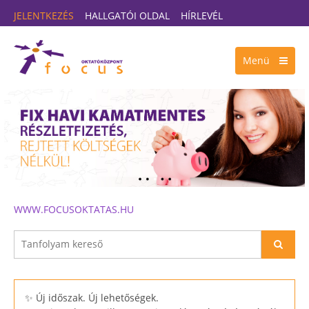
JELENTKEZÉS
HALLGATÓI OLDAL
HÍRLEVÉL
Menü
WWW.FOCUSOKTATAS.HU
✨ Új időszak. Új lehetőségek.