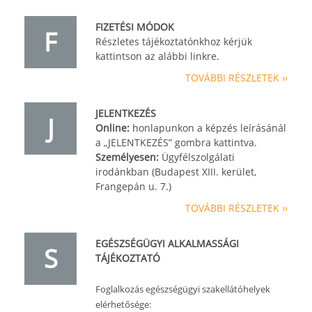
FIZETÉSI MÓDOK
F
Részletes tájékoztatónkhoz kérjük
kattintson az alábbi linkre.
TOVÁBBI RÉSZLETEK ››
JELENTKEZÉS
J
Online:
honlapunkon a képzés leírásánál
a „JELENTKEZÉS” gombra kattintva.
Személyesen:
Ügyfélszolgálati
irodánkban (Budapest XIII. kerület,
Frangepán u. 7.)
TOVÁBBI RÉSZLETEK ››
EGÉSZSÉGÜGYI ALKALMASSÁGI
S
TÁJÉKOZTATÓ
Foglalkozás egészségügyi szakellátóhelyek
elérhetősége: