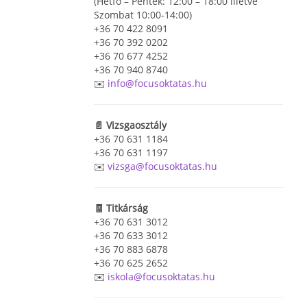
(Hétfő – Péntek: 12:00 – 18:00 illetve
Szombat 10:00-14:00)
+36 70 422 8091
+36 70 392 0202
+36 70 677 4252
+36 70 940 8740
✉️
info@focusoktatas.hu
📄 Vizsgaosztály
+36 70 631 1184
+36 70 631 1197
✉️
vizsga@focusoktatas.hu
🧾 Titkárság
+36 70 631 3012
+36 70 633 3012
+36 70 883 6878
+36 70 625 2652
✉️
iskola@focusoktatas.hu