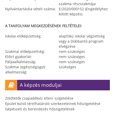
szakma részszakmája
Nyilvántartásba vételi száma:
E/2020/000152 (Engedélyhez
kötött képzés)
A TANFOLYAM MEGKEZDÉSÉNEK FELTÉTELEI:
Iskolai előképzettség:
alapfokú iskolai végzettség
vagy a Dobbantó program
elvégzése
Szakmai előképzettség:
nem szükséges
Előírt gyakorlat:
nem szükséges
Pályaalkalmasság:
nem szükséges
Szakmai (egészségügyi)
szükséges
alkalmasság:
A képzés moduljai
Zöldtetők csapadékvíz elleni szigetelése
Épület külső térelhatároló szerkezeteinek hőszigetelése
Gépészeti és berendezés hőszigetelések