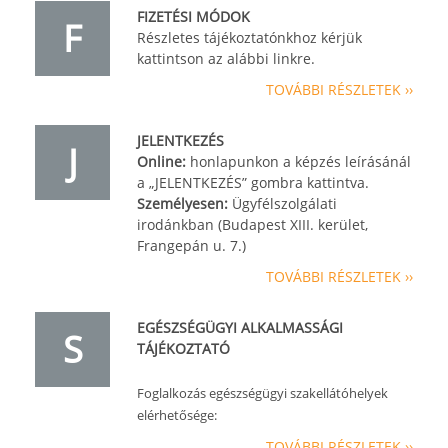
FIZETÉSI MÓDOK
F
Részletes tájékoztatónkhoz kérjük
kattintson az alábbi linkre.
TOVÁBBI RÉSZLETEK ››
JELENTKEZÉS
J
Online:
honlapunkon a képzés leírásánál
a „JELENTKEZÉS” gombra kattintva.
Személyesen:
Ügyfélszolgálati
irodánkban (Budapest XIII. kerület,
Frangepán u. 7.)
TOVÁBBI RÉSZLETEK ››
EGÉSZSÉGÜGYI ALKALMASSÁGI
S
TÁJÉKOZTATÓ
Foglalkozás egészségügyi szakellátóhelyek
elérhetősége:
TOVÁBBI RÉSZLETEK ››