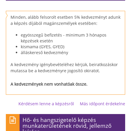
Minden, alább felsorolt esetben 5% kedvezményt adunk
a képzés díjából magánszemélyek esetében:
egyösszegű befizetés - minimum 3 hónapos
képzések esetén
kismama (GYES, GYED)
álláskereső kedvezmény
A kedvezmény igénybevételéhez kérjük, beiratkozáskor
mutassa be a kedvezményre jogosító okiratot.
A kedvezmények nem vonhatóak össze.
Kérdésem lenne a képzésről
Más időpont érdekelne
Hő- és hangszigetelő képzés
munkaterületének rövid, jellemző