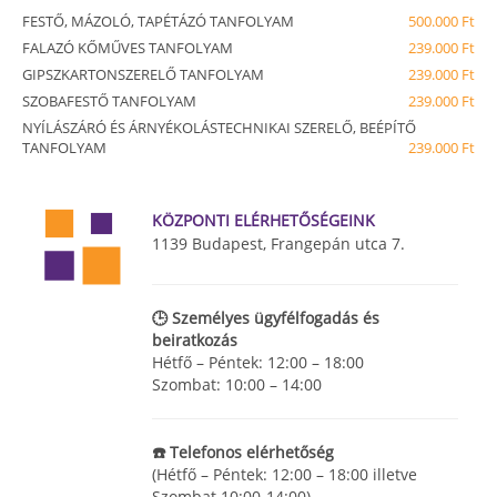
FESTŐ, MÁZOLÓ, TAPÉTÁZÓ TANFOLYAM
500.000 Ft
FALAZÓ KŐMŰVES TANFOLYAM
239.000 Ft
GIPSZKARTONSZERELŐ TANFOLYAM
239.000 Ft
SZOBAFESTŐ TANFOLYAM
239.000 Ft
NYÍLÁSZÁRÓ ÉS ÁRNYÉKOLÁSTECHNIKAI SZERELŐ, BEÉPÍTŐ
TANFOLYAM
239.000 Ft
KÖZPONTI ELÉRHETŐSÉGEINK
1139 Budapest, Frangepán utca 7.
🕒 Személyes ügyfélfogadás és
beiratkozás
Hétfő – Péntek: 12:00 – 18:00
Szombat: 10:00 – 14:00
☎️ Telefonos elérhetőség
(Hétfő – Péntek: 12:00 – 18:00 illetve
Szombat 10:00-14:00)