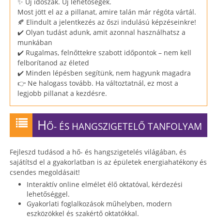
✨ Új időszak. Új lehetőségek.
Most jött el az a pillanat, amire talán már régóta vártál.
🍂 Elindult a jelentkezés az őszi indulású képzéseinkre!
✔️ Olyan tudást adunk, amit azonnal használhatsz a
munkában
✔️ Rugalmas, felnőttekre szabott időpontok – nem kell
felborítanod az életed
✔️ Minden lépésben segítünk, nem hagyunk magadra
👉 Ne halogass tovább. Ha változtatnál, ez most a
legjobb pillanat a kezdésre.
H
Ő- ÉS HANGSZIGETELŐ TANFOLYAM
Fejleszd tudásod a hő- és hangszigetelés világában, és
sajátítsd el a gyakorlatban is az épületek energiahatékony és
csendes megoldásait!
Interaktív online elmélet élő oktatóval, kérdezési
lehetőséggel.
Gyakorlati foglalkozások műhelyben, modern
eszközökkel és szakértő oktatókkal.