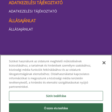
ADATKEZELÉSI TÁJÉKOZTATÓ
ADATKEZELÉSI TÁJÉKOZTATÓ
ÁLLÁSAJÁNLAT
ÁLLÁSAJÁNLAT
Sütiket használunk az oldalunk megfelelő működésének
biztosításához, a tartalmak és hirdetések személyre szabásához,
közösségi média funkciók felkínálásához és az oldalunk
látogatottságának elemzéséhez. Oldalhasználattal kapcsolatos
információkat is megosztunk a közösségi média területén
tevékenykedő, a hirdetési és elemzési szolgáltatásokat nyújtó
partnereinkkel.
Sütik beállítása
Összes elutasítása