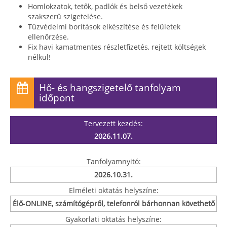
Homlokzatok, tetők, padlók és belső vezetékek
szakszerű szigetelése.
Tűzvédelmi borítások elkészítése és felületek
ellenőrzése.
Fix havi kamatmentes részletfizetés, rejtett költségek
nélkül!
Hő- és hangszigetelő tanfolyam
időpont
Tervezett kezdés:
2026.11.07.
Tanfolyamnyitó:
2026.10.31.
Elméleti oktatás helyszíne:
Élő-ONLINE, számítógépről, telefonról bárhonnan követhető
Gyakorlati oktatás helyszíne: