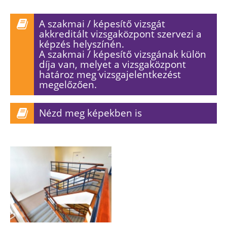
A szakmai / képesítő vizsgát
akkreditált vizsgaközpont szervezi a
képzés helyszínén.
A szakmai / képesítő vizsgának külön
díja van, melyet a vizsgaközpont
határoz meg vizsgajelentkezést
megelőzően.
Nézd meg képekben is