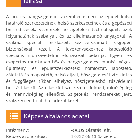
leírása
A hő- és hangszigetelő szakember ismeri az épület külső
határoló szerkezeteinek, belső szerkezeteinek és a gépészeti
berendezések, vezetékek hőszigetelési technológiáit, azok
folyamatának szabályait és az alkalmazandó anyagokat. A
szakma speciális eszközeit, kéziszerszámait, kisgépeit
biztonsággal kezeli. A tevékenységekhez kapcsolódó
speciális munkavédelmi előírásokat betartja. Egyéni és
csoportos munkában hő- és hangszigetelési munkát végez.
Építmény- és épületszerkezetek: homlokzat, lapostető,
zöldtető és magastető, belső aljzat, hőszigetelését vízszintes
és függőleges síkban elhelyez, hőszigetelésből tűzvédelmi
borítást készít. Az elkészült szerkezetet felméri, minőségileg
és mennyiségileg ellenőrzi. Szigetelési rendszereket javít,
szakszerűen bont, hulladékot kezel.
Képzés általános adatai
Intézmény:
FOCUS Oktatási Kft.
Képzés azonosítója:
4 0732 06 13 Szigetelő