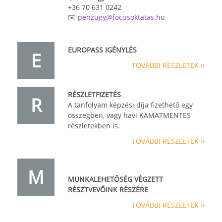
+36 70 631 0242
✉️
penzugy@focusoktatas.hu
EUROPASS IGÉNYLÉS
E
TOVÁBBI RÉSZLETEK ››
RÉSZLETFIZETÉS
R
A tanfolyam képzési díja fizethető egy
összegben, vagy havi KAMATMENTES
részletekben is.
TOVÁBBI RÉSZLETEK ››
M
MUNKALEHETŐSÉG VÉGZETT
RÉSZTVEVŐINK RÉSZÉRE
TOVÁBBI RÉSZLETEK ››