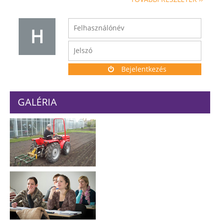
H
Bejelentkezés
GALÉRIA