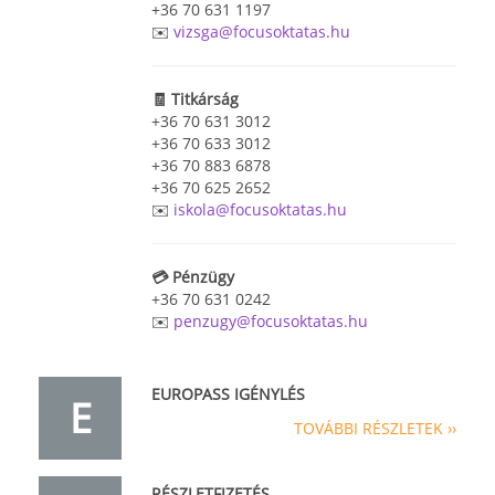
+36 70 631 1197
✉️
vizsga@focusoktatas.hu
🧾 Titkárság
+36 70 631 3012
+36 70 633 3012
+36 70 883 6878
+36 70 625 2652
✉️
iskola@focusoktatas.hu
💳 Pénzügy
+36 70 631 0242
✉️
penzugy@focusoktatas.hu
EUROPASS IGÉNYLÉS
E
TOVÁBBI RÉSZLETEK ››
RÉSZLETFIZETÉS