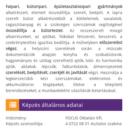
Faipari, bútoripari, épületasztalosipari gyártmányok
alkatrészeit, elemeit összeállítja, szereli, beépíti. A lapra
szerelt bútor alkatrészekből a kötőelemek, vasalatok,
ragasztóanyag és a szükséges szerszámok segítségével
összeállítja a bútortestet
. Az összeszerelt mozgó
alkatrészeket, az ajtókat, fiókokat felszereli, beszereli, a
szekrénytesthez igazítva beállítja. A műhelyben
előszerelést
végez
, a helyszíni szerelések során a műszaki
dokumentációk alapján konyha és szobabútorok,
hagyományos és utólag szerelhető ajtók, toló- és harmonika
ajtók, ablakok, lépcsők, falburkolatok, álmennyezetek
szerelését, beépítését, cseréjét és javítását
végzi. Használja a
legkorszerűbb kézi szerszámokat, elektromos és
akkumulátoros kisgépeket, illetve a telepített
berendezéseket, a munkavédelmi utasítások betartásával.
Képzés általános adatai
Intézmény:
FOCUS Oktatási Kft.
Képzés azonosítója:
4 0722 08 01 Asztalos szakma