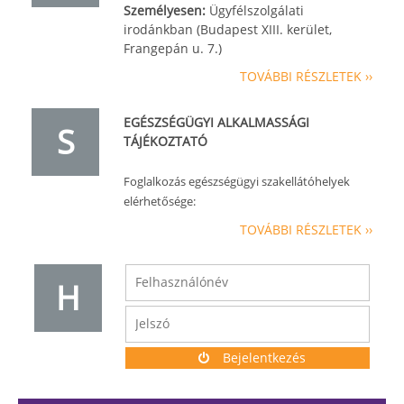
Személyesen:
Ügyfélszolgálati
irodánkban (Budapest XIII. kerület,
Frangepán u. 7.)
TOVÁBBI RÉSZLETEK ››
EGÉSZSÉGÜGYI ALKALMASSÁGI
S
TÁJÉKOZTATÓ
Foglalkozás egészségügyi szakellátóhelyek
elérhetősége:
TOVÁBBI RÉSZLETEK ››
H
Bejelentkezés