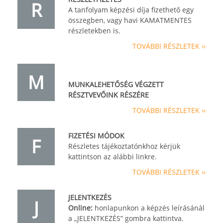
R
A tanfolyam képzési díja fizethető egy
összegben, vagy havi KAMATMENTES
részletekben is.
TOVÁBBI RÉSZLETEK ››
M
MUNKALEHETŐSÉG VÉGZETT
RÉSZTVEVŐINK RÉSZÉRE
TOVÁBBI RÉSZLETEK ››
FIZETÉSI MÓDOK
F
Részletes tájékoztatónkhoz kérjük
kattintson az alábbi linkre.
TOVÁBBI RÉSZLETEK ››
JELENTKEZÉS
J
Online:
honlapunkon a képzés leírásánál
a „JELENTKEZÉS” gombra kattintva.