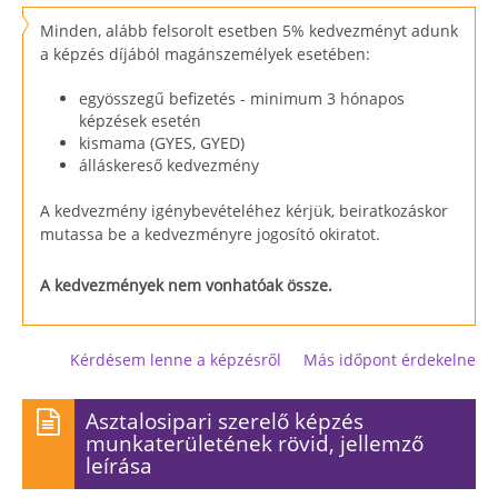
Minden, alább felsorolt esetben 5% kedvezményt adunk
a képzés díjából magánszemélyek esetében:
egyösszegű befizetés - minimum 3 hónapos
képzések esetén
kismama (GYES, GYED)
álláskereső kedvezmény
A kedvezmény igénybevételéhez kérjük, beiratkozáskor
mutassa be a kedvezményre jogosító okiratot.
A kedvezmények nem vonhatóak össze.
Kérdésem lenne a képzésről
Más időpont érdekelne
Asztalosipari szerelő képzés
munkaterületének rövid, jellemző
leírása