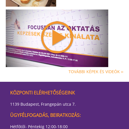
TOVÁBBI KÉPEK ÉS VIDEÓK ››
KÖZPONTI ELÉRHETŐSÉGEINK
1139 Budapest, Frangepán utca 7.
ÜGYFÉLFOGADÁS, BEIRATKOZÁS:
Hétfőtől- Péntekig 12:00-18:00