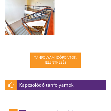
TANFOLYAM IDŐPONTOK,
JELENTKEZÉS
Kapcsolódó tanfolyamok