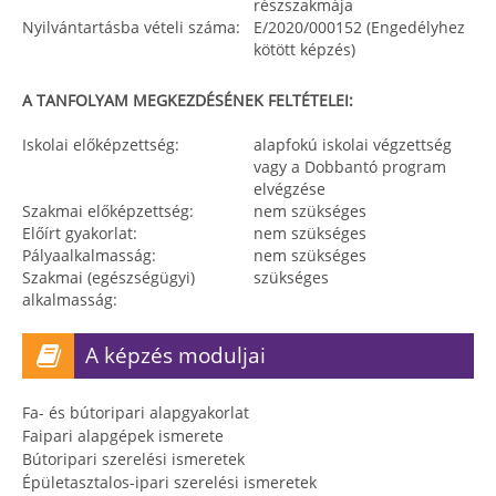
részszakmája
Nyilvántartásba vételi száma:
E/2020/000152 (Engedélyhez
kötött képzés)
A TANFOLYAM MEGKEZDÉSÉNEK FELTÉTELEI:
Iskolai előképzettség:
alapfokú iskolai végzettség
vagy a Dobbantó program
elvégzése
Szakmai előképzettség:
nem szükséges
Előírt gyakorlat:
nem szükséges
Pályaalkalmasság:
nem szükséges
Szakmai (egészségügyi)
szükséges
alkalmasság:
A képzés moduljai
Fa- és bútoripari alapgyakorlat
Faipari alapgépek ismerete
Bútoripari szerelési ismeretek
Épületasztalos-ipari szerelési ismeretek