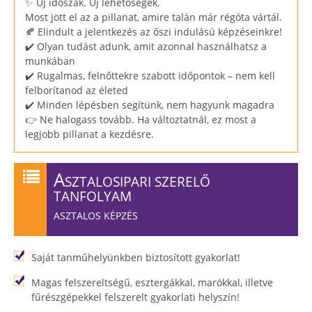
✨ Új időszak. Új lehetőségek.
Most jött el az a pillanat, amire talán már régóta vártál.
🍂 Elindult a jelentkezés az őszi indulású képzéseinkre!
✔️ Olyan tudást adunk, amit azonnal használhatsz a
munkában
✔️ Rugalmas, felnőttekre szabott időpontok – nem kell
felborítanod az életed
✔️ Minden lépésben segítünk, nem hagyunk magadra
👉 Ne halogass tovább. Ha változtatnál, ez most a
legjobb pillanat a kezdésre.
A
SZTALOSIPARI SZERELŐ
TANFOLYAM
ASZTALOS KÉPZÉS
Saját tanműhelyünkben biztosított gyakorlat!
Magas felszereltségű, esztergákkal, marókkal, illetve
fűrészgépekkel felszerelt gyakorlati helyszín!