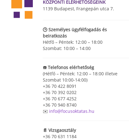
KÖZPONTI ELÉRHETŐSÉGEINK
1139 Budapest, Frangepán utca 7.
🕒 Személyes ügyfélfogadás és
beiratkozás
Hétfő – Péntek: 12:00 – 18:00
Szombat: 10:00 – 14:00
☎️ Telefonos elérhetőség
(Hétfő – Péntek: 12:00 – 18:00 illetve
Szombat 10:00-14:00)
+36 70 422 8091
+36 70 392 0202
+36 70 677 4252
+36 70 940 8740
✉️
info@focusoktatas.hu
📄 Vizsgaosztály
+36 70 631 1184