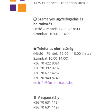
1139 Budapest, Frangepán utca 7.
🕒 Személyes ügyfélfogadás és
beiratkozás
Hétfő – Péntek: 12:00 – 18:00
Szombat: 10:00 – 14:00
☎️ Telefonos elérhetőség
(Hétfő – Péntek: 12:00 – 18:00 illetve
Szombat 10:00-14:00)
+36 70 422 8091
+36 70 392 0202
+36 70 677 4252
+36 70 940 8740
✉️
info@focusoktatas.hu
📄 Vizsgaosztály
+36 70 631 1184
+36 70 631 1197