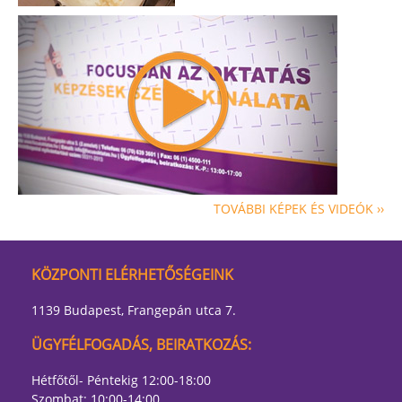
TOVÁBBI KÉPEK ÉS VIDEÓK ››
KÖZPONTI ELÉRHETŐSÉGEINK
1139 Budapest, Frangepán utca 7.
ÜGYFÉLFOGADÁS, BEIRATKOZÁS:
Hétfőtől- Péntekig 12:00-18:00
Szombat: 10:00-14:00