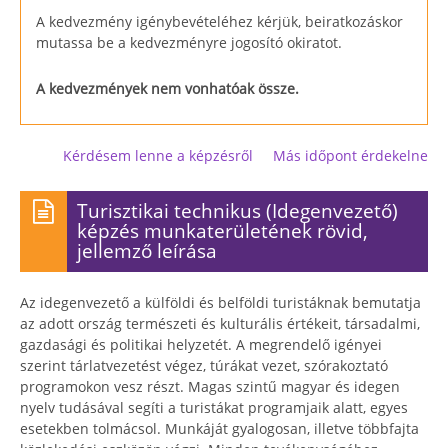
A kedvezmény igénybevételéhez kérjük, beiratkozáskor
mutassa be a kedvezményre jogosító okiratot.
A kedvezmények nem vonhatóak össze.
Kérdésem lenne a képzésről
Más időpont érdekelne
Turisztikai technikus (Idegenvezető)
képzés munkaterületének rövid,
jellemző leírása
Az idegenvezető a külföldi és belföldi turistáknak bemutatja
az adott ország természeti és kulturális értékeit, társadalmi,
gazdasági és politikai helyzetét. A megrendelő igényei
szerint tárlatvezetést végez, túrákat vezet, szórakoztató
programokon vesz részt. Magas szintű magyar és idegen
nyelv tudásával segíti a turistákat programjaik alatt, egyes
esetekben tolmácsol. Munkáját gyalogosan, illetve többfajta