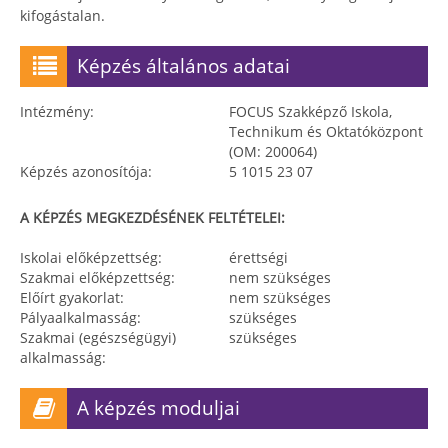
kifogástalan.
Képzés általános adatai
Intézmény:
FOCUS Szakképző Iskola,
Technikum és Oktatóközpont
(OM: 200064)
Képzés azonosítója:
5 1015 23 07
A KÉPZÉS MEGKEZDÉSÉNEK FELTÉTELEI:
Iskolai előképzettség:
érettségi
Szakmai előképzettség:
nem szükséges
Előírt gyakorlat:
nem szükséges
Pályaalkalmasság:
szükséges
Szakmai (egészségügyi)
szükséges
alkalmasság:
A képzés moduljai