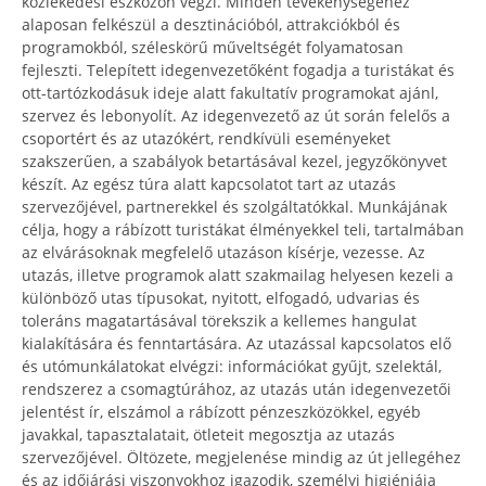
közlekedési eszközön végzi. Minden tevékenységéhez
alaposan felkészül a desztinációból, attrakciókból és
programokból, széleskörű műveltségét folyamatosan
fejleszti. Telepített idegenvezetőként fogadja a turistákat és
ott-tartózkodásuk ideje alatt fakultatív programokat ajánl,
szervez és lebonyolít. Az idegenvezető az út során felelős a
csoportért és az utazókért, rendkívüli eseményeket
szakszerűen, a szabályok betartásával kezel, jegyzőkönyvet
készít. Az egész túra alatt kapcsolatot tart az utazás
szervezőjével, partnerekkel és szolgáltatókkal. Munkájának
célja, hogy a rábízott turistákat élményekkel teli, tartalmában
az elvárásoknak megfelelő utazáson kísérje, vezesse. Az
utazás, illetve programok alatt szakmailag helyesen kezeli a
különböző utas típusokat, nyitott, elfogadó, udvarias és
toleráns magatartásával törekszik a kellemes hangulat
kialakítására és fenntartására. Az utazással kapcsolatos elő
és utómunkálatokat elvégzi: információkat gyűjt, szelektál,
rendszerez a csomagtúrához, az utazás után idegenvezetői
jelentést ír, elszámol a rábízott pénzeszközökkel, egyéb
javakkal, tapasztalatait, ötleteit megosztja az utazás
szervezőjével. Öltözete, megjelenése mindig az út jellegéhez
és az időjárási viszonyokhoz igazodik, személyi higiéniája