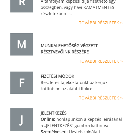
R
A tanfolyam képzési díja fizethető egy
összegben, vagy havi KAMATMENTES
részletekben is.
TOVÁBBI RÉSZLETEK ››
M
MUNKALEHETŐSÉG VÉGZETT
RÉSZTVEVŐINK RÉSZÉRE
TOVÁBBI RÉSZLETEK ››
FIZETÉSI MÓDOK
F
Részletes tájékoztatónkhoz kérjük
kattintson az alábbi linkre.
TOVÁBBI RÉSZLETEK ››
JELENTKEZÉS
J
Online:
honlapunkon a képzés leírásánál
a „JELENTKEZÉS” gombra kattintva.
Személyesen:
Ügyfélszolgálati