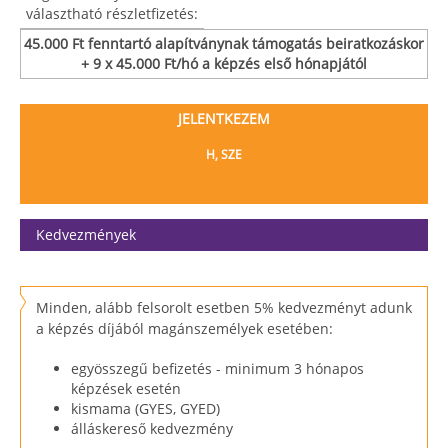
választható részletfizetés:
45.000 Ft fenntartó alapítványnak támogatás beiratkozáskor
+ 9 x 45.000 Ft/hó a képzés első hónapjától
JELENTKEZEM
H, SZE
Kedvezmények
Minden, alább felsorolt esetben 5% kedvezményt adunk
a képzés díjából magánszemélyek esetében:
egyösszegű befizetés - minimum 3 hónapos
képzések esetén
kismama (GYES, GYED)
álláskereső kedvezmény