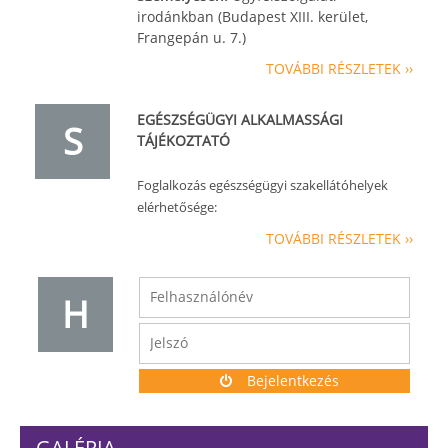
irodánkban (Budapest XIII. kerület,
Frangepán u. 7.)
TOVÁBBI RÉSZLETEK ››
EGÉSZSÉGÜGYI ALKALMASSÁGI
S
TÁJÉKOZTATÓ
Foglalkozás egészségügyi szakellátóhelyek
elérhetősége:
TOVÁBBI RÉSZLETEK ››
H
Bejelentkezés
GALÉRIA