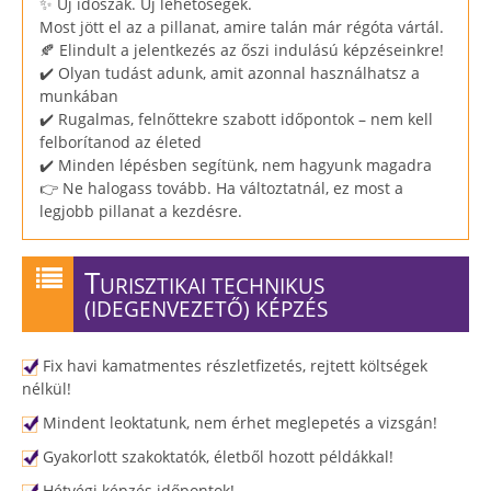
✨ Új időszak. Új lehetőségek.
Most jött el az a pillanat, amire talán már régóta vártál.
🍂 Elindult a jelentkezés az őszi indulású képzéseinkre!
✔️ Olyan tudást adunk, amit azonnal használhatsz a
munkában
✔️ Rugalmas, felnőttekre szabott időpontok – nem kell
felborítanod az életed
✔️ Minden lépésben segítünk, nem hagyunk magadra
👉 Ne halogass tovább. Ha változtatnál, ez most a
legjobb pillanat a kezdésre.
T
URISZTIKAI TECHNIKUS
(IDEGENVEZETŐ) KÉPZÉS
Fix havi kamatmentes részletfizetés, rejtett költségek
nélkül!
Mindent leoktatunk, nem érhet meglepetés a vizsgán!
Gyakorlott szakoktatók, életből hozott példákkal!
Hétvégi képzés időpontok!