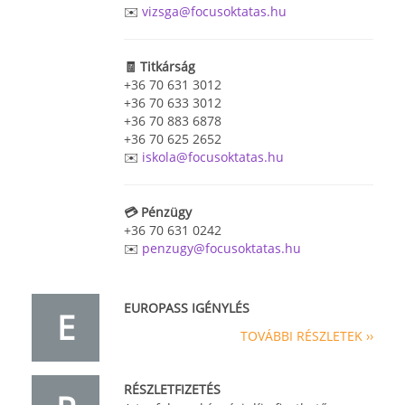
✉️
vizsga@focusoktatas.hu
🧾 Titkárság
+36 70 631 3012
+36 70 633 3012
+36 70 883 6878
+36 70 625 2652
✉️
iskola@focusoktatas.hu
💳 Pénzügy
+36 70 631 0242
✉️
penzugy@focusoktatas.hu
EUROPASS IGÉNYLÉS
E
TOVÁBBI RÉSZLETEK ››
RÉSZLETFIZETÉS