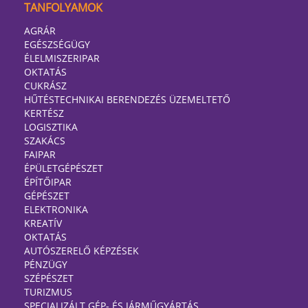
TANFOLYAMOK
AGRÁR
EGÉSZSÉGÜGY
ÉLELMISZERIPAR
OKTATÁS
CUKRÁSZ
HŰTÉSTECHNIKAI BERENDEZÉS ÜZEMELTETŐ
KERTÉSZ
LOGISZTIKA
SZAKÁCS
FAIPAR
ÉPÜLETGÉPÉSZET
ÉPÍTŐIPAR
GÉPÉSZET
ELEKTRONIKA
KREATÍV
OKTATÁS
AUTÓSZERELŐ KÉPZÉSEK
PÉNZÜGY
SZÉPÉSZET
TURIZMUS
SPECIALIZÁLT GÉP- ÉS JÁRMŰGYÁRTÁS