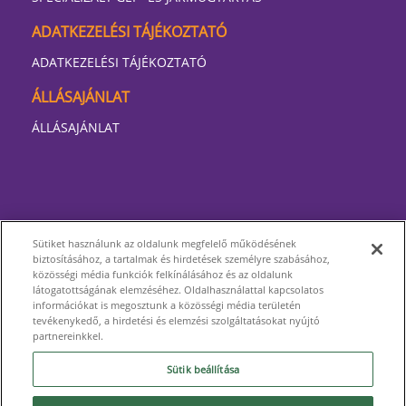
ADATKEZELÉSI TÁJÉKOZTATÓ
ADATKEZELÉSI TÁJÉKOZTATÓ
ÁLLÁSAJÁNLAT
ÁLLÁSAJÁNLAT
Sütiket használunk az oldalunk megfelelő működésének
biztosításához, a tartalmak és hirdetések személyre szabásához,
közösségi média funkciók felkínálásához és az oldalunk
látogatottságának elemzéséhez. Oldalhasználattal kapcsolatos
információkat is megosztunk a közösségi média területén
tevékenykedő, a hirdetési és elemzési szolgáltatásokat nyújtó
partnereinkkel.
Sütik beállítása