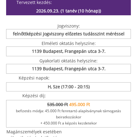
Tervezett kezdés:
2026.09.23. (1 tanév (10 hónap))
Jogviszony:
felnőttképzési jogviszony előzetes tudásszint méréssel
Elméleti oktatás helyszíne:
1139 Budapest, Frangepán utca 3-7.
Gyakorlati oktatás helyszíne:
1139 Budapest, Frangepán utca 3-7.
Képzési napok:
H, Sze (17:00 - 20:15)
Képzési díj:
535.000 Ft
495.000 Ft
befizetés módja: 45.000 Ft fenntartó alapítványnak támogatás
beiratkozáskor
+ 450.000 Ft a képzés kezdetekor
Magánszemélyek esetében