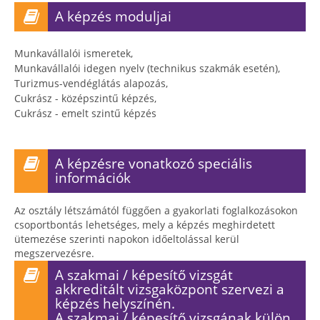
A képzés moduljai
Munkavállalói ismeretek,
Munkavállalói idegen nyelv (technikus szakmák esetén),
Turizmus-vendéglátás alapozás,
Cukrász - középszintű képzés,
Cukrász - emelt szintű képzés
A képzésre vonatkozó speciális
információk
Az osztály létszámától függően a gyakorlati foglalkozásokon
csoportbontás lehetséges, mely a képzés meghirdetett
ütemezése szerinti napokon időeltolással kerül
megszervezésre.
A szakmai / képesítő vizsgát
akkreditált vizsgaközpont szervezi a
képzés helyszínén.
A szakmai / képesítő vizsgának külön