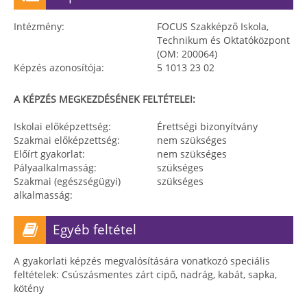
Intézmény:
FOCUS Szakképző Iskola,
Technikum és Oktatóközpont
(OM: 200064)
Képzés azonosítója:
5 1013 23 02
A KÉPZÉS MEGKEZDÉSÉNEK FELTÉTELEI:
Iskolai előképzettség:
Érettségi bizonyítvány
Szakmai előképzettség:
nem szükséges
Előírt gyakorlat:
nem szükséges
Pályaalkalmasság:
szükséges
Szakmai (egészségügyi)
szükséges
alkalmasság:
Egyéb feltétel
A gyakorlati képzés megvalósítására vonatkozó speciális
feltételek: Csúszásmentes zárt cipő, nadrág, kabát, sapka,
kötény