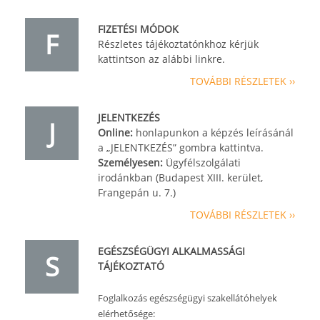
FIZETÉSI MÓDOK
F
Részletes tájékoztatónkhoz kérjük
kattintson az alábbi linkre.
TOVÁBBI RÉSZLETEK ››
JELENTKEZÉS
J
Online:
honlapunkon a képzés leírásánál
a „JELENTKEZÉS” gombra kattintva.
Személyesen:
Ügyfélszolgálati
irodánkban (Budapest XIII. kerület,
Frangepán u. 7.)
TOVÁBBI RÉSZLETEK ››
EGÉSZSÉGÜGYI ALKALMASSÁGI
S
TÁJÉKOZTATÓ
Foglalkozás egészségügyi szakellátóhelyek
elérhetősége: