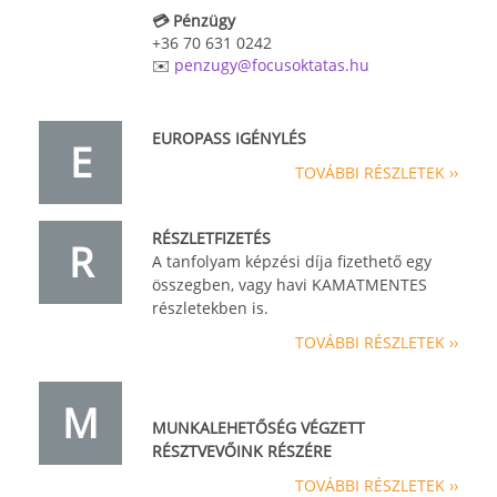
💳 Pénzügy
+36 70 631 0242
✉️
penzugy@focusoktatas.hu
EUROPASS IGÉNYLÉS
E
TOVÁBBI RÉSZLETEK ››
RÉSZLETFIZETÉS
R
A tanfolyam képzési díja fizethető egy
összegben, vagy havi KAMATMENTES
részletekben is.
TOVÁBBI RÉSZLETEK ››
M
MUNKALEHETŐSÉG VÉGZETT
RÉSZTVEVŐINK RÉSZÉRE
TOVÁBBI RÉSZLETEK ››