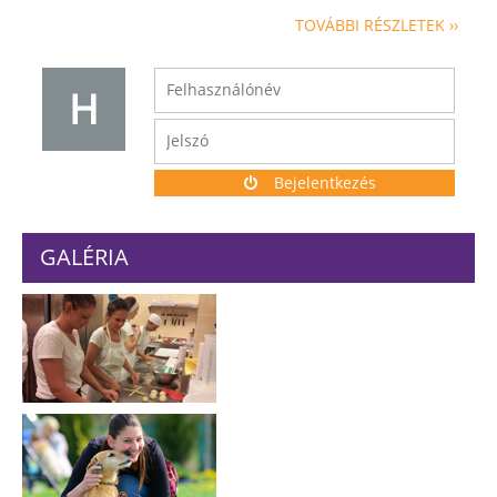
TOVÁBBI RÉSZLETEK ››
H
Bejelentkezés
GALÉRIA