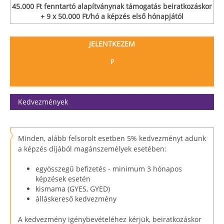
45.000 Ft fenntartó alapítványnak támogatás beiratkozáskor
+ 9 x 50.000 Ft/hó a képzés első hónapjától
JELENTKEZEM
P
Kedvezmények
Minden, alább felsorolt esetben 5% kedvezményt adunk
a képzés díjából magánszemélyek esetében:
egyösszegű befizetés - minimum 3 hónapos
képzések esetén
kismama (GYES, GYED)
álláskereső kedvezmény
A kedvezmény igénybevételéhez kérjük, beiratkozáskor