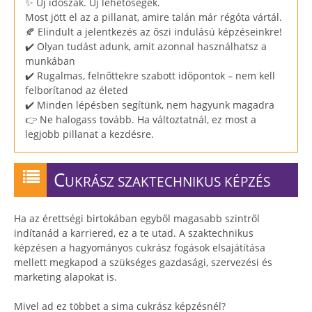
✨ Új időszak. Új lehetőségek.
Most jött el az a pillanat, amire talán már régóta vártál.
🍂 Elindult a jelentkezés az őszi indulású képzéseinkre!
✔️ Olyan tudást adunk, amit azonnal használhatsz a
munkában
✔️ Rugalmas, felnőttekre szabott időpontok – nem kell
felborítanod az életed
✔️ Minden lépésben segítünk, nem hagyunk magadra
👉 Ne halogass tovább. Ha változtatnál, ez most a
legjobb pillanat a kezdésre.
C
UKRÁSZ SZAKTECHNIKUS KÉPZÉS
Ha az érettségi birtokában egyből magasabb szintről
indítanád a karriered, ez a te utad. A szaktechnikus
képzésen a hagyományos cukrász fogások elsajátítása
mellett megkapod a szükséges gazdasági, szervezési és
marketing alapokat is.
Mivel ad ez többet a sima cukrász képzésnél?