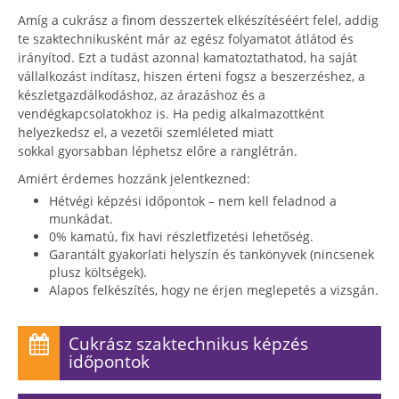
Amíg a cukrász a finom desszertek elkészítéséért felel, addig
te szaktechnikusként már az egész folyamatot átlátod és
irányítod. Ezt a tudást azonnal kamatoztathatod, ha saját
vállalkozást indítasz, hiszen érteni fogsz a beszerzéshez, a
készletgazdálkodáshoz, az árazáshoz és a
vendégkapcsolatokhoz is. Ha pedig alkalmazottként
helyezkedsz el, a vezetői szemléleted miatt
sokkal gyorsabban léphetsz előre a ranglétrán.
Amiért érdemes hozzánk jelentkezned:
Hétvégi képzési időpontok – nem kell feladnod a
munkádat.
0% kamatú, fix havi részletfizetési lehetőség.
Garantált gyakorlati helyszín és tankönyvek (nincsenek
plusz költségek).
Alapos felkészítés, hogy ne érjen meglepetés a vizsgán.
Cukrász szaktechnikus képzés
időpontok