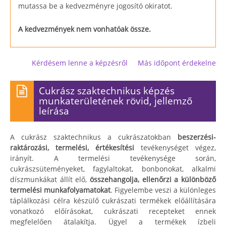
mutassa be a kedvezményre jogosító okiratot.
A kedvezmények nem vonhatóak össze.
Kérdésem lenne a képzésről
Más időpont érdekelne
Cukrász szaktechnikus képzés
munkaterületének rövid, jellemző
leírása
A cukrász szaktechnikus a cukrászatokban
beszerzési-
raktározási, termelési, értékesítési
tevékenységet végez,
irányít. A termelési tevékenysége során,
cukrászsüteményeket, fagylaltokat, bonbonokat, alkalmi
díszmunkákat állít elő,
összehangolja, ellenőrzi a különböző
termelési munkafolyamatokat
. Figyelembe veszi a különleges
táplálkozási célra készülő cukrászati termékek előállítására
vonatkozó előírásokat, cukrászati recepteket ennek
megfelelően átalakítja. Ügyel a termékek ízbeli