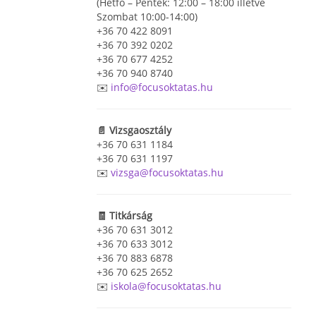
(Hétfő – Péntek: 12:00 – 18:00 illetve
Szombat 10:00-14:00)
+36 70 422 8091
+36 70 392 0202
+36 70 677 4252
+36 70 940 8740
✉️
info@focusoktatas.hu
📄 Vizsgaosztály
+36 70 631 1184
+36 70 631 1197
✉️
vizsga@focusoktatas.hu
🧾 Titkárság
+36 70 631 3012
+36 70 633 3012
+36 70 883 6878
+36 70 625 2652
✉️
iskola@focusoktatas.hu