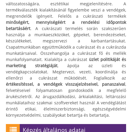
változatosságára, esztétikai megjelenítésére. A
termékválaszték kialakításánál figyelembe veszi a vendégek,
megrendelők igényeit. Felelős a cukrászati termékek
minőségért, mennyiségéért a rendelési időpontok
betartásáért
. A cukrászati termelés során szakszerűen
használja a munkaeszközöket, gépeket, berendezéseket,
készülékeket, megszervezi a karbantartásukat.
Csapatmunkában együttműködik a cukrászat és a cukrászda
munkatársaival. Összehangolja a cukrászat fő és mellék
munkafolyamatait. Kialakítja a cukrászat
üzlet politikáját és
marketing stratégiáját
, ápolja az üzleti és
vendégkapcsolatokat. Megtervezi, vezeti, koordinálja és
ellenőrzi a cukrászat működését. Foglalkozik az
értékesítéssel, a vendégek visszajelzéseivel, panaszaival
,
felvetéseivel folyamatosan gondoskodik a megfelelő
árukészletről. Az árugazdálkodási, árkialakítási, leltározási
munkálataihoz szakmai szoftvereket használ A vendéglátást
érintő etikai, élelmiszerbiztonsági, egészségvédelmi
környezetvédelmi, szabályokat betartja és betartatja.
Képzés általános adatai